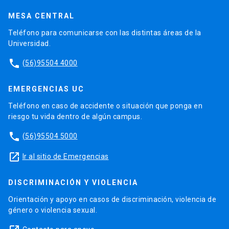
MESA CENTRAL
Teléfono para comunicarse con las distintas áreas de la
Universidad.
phone
(56)95504 4000
EMERGENCIAS UC
Teléfono en caso de accidente o situación que ponga en
riesgo tu vida dentro de algún campus.
phone
(56)95504 5000
launch
Ir al sitio de Emergencias
DISCRIMINACIÓN Y VIOLENCIA
Orientación y apoyo en casos de discriminación, violencia de
género o violencia sexual.