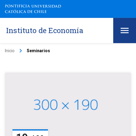
Instituto de Economía
keyboard_arrow_right
Inicio
Seminarios