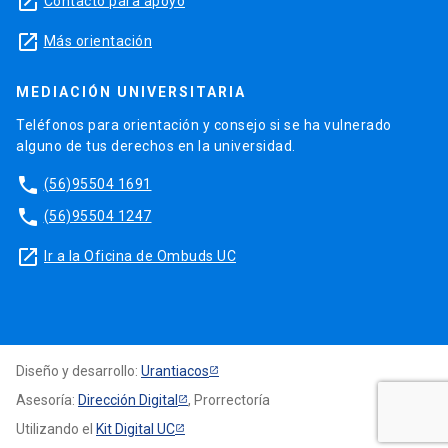
launch
Contacto para apoyo
launch
Más orientación
MEDIACIÓN UNIVERSITARIA
Teléfonos para orientación y consejo si se ha vulnerado
alguno de tus derechos en la universidad.
phone
(56)95504 1691
phone
(56)95504 1247
launch
Ir a la Oficina de Ombuds UC
Diseño y desarrollo:
Urantiacos
Asesoría:
Dirección Digital
, Prorrectoría
Utilizando el
Kit Digital UC