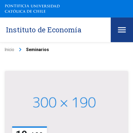
Instituto de Economía
keyboard_arrow_right
Inicio
Seminarios