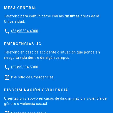
MESA CENTRAL
Teléfono para comunicarse con las distintas áreas de la
Universidad.
phone
(56)95504 4000
EMERGENCIAS UC
Teléfono en caso de accidente o situación que ponga en
riesgo tu vida dentro de algún campus.
phone
(56)95504 5000
launch
Ir al sitio de Emergencias
DISCRIMINACIÓN Y VIOLENCIA
Orientación y apoyo en casos de discriminación, violencia de
género o violencia sexual.