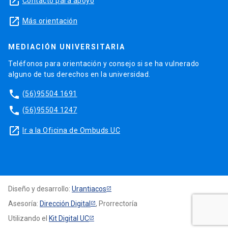
launch
Contacto para apoyo
launch
Más orientación
MEDIACIÓN UNIVERSITARIA
Teléfonos para orientación y consejo si se ha vulnerado
alguno de tus derechos en la universidad.
phone
(56)95504 1691
phone
(56)95504 1247
launch
Ir a la Oficina de Ombuds UC
Diseño y desarrollo:
Urantiacos
Asesoría:
Dirección Digital
, Prorrectoría
Utilizando el
Kit Digital UC