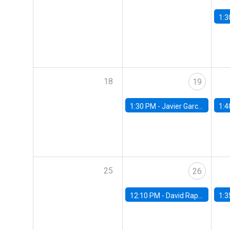
1:3
18
19
1:30 PM -
Javier Garcia Cicco, Universidad de San Andres
1:4
25
26
12:10 PM -
David Rappoport, FED Board
1:3