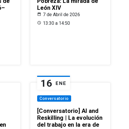
s de
Pobreza: La mirada de
6–
León XIV
7 de Abril de 2026
13:30 a 14:50
16
ENE
Conversatorio
[Conversatorio] AI and
Reskilling | La evolución
 en
del trabajo en la era de