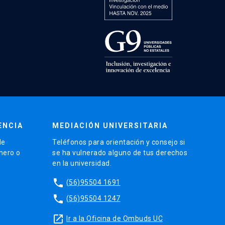
ENCIA
MEDIACIÓN UNIVERSITARIA
de
Teléfonos para orientación y consejo si
énero o
se ha vulnerado alguno de tus derechos
en la universidad.
phone
(56)95504 1691
phone
(56)95504 1247
launch
Ir a la Oficina de Ombuds UC