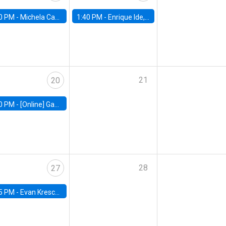
0 PM -
Michela Carlana, Harvard Kennedy School
1:40 PM -
Enrique Ide, IESE
21
20
0 PM -
[Online] Gabriel Englander, World Bank
28
27
5 PM -
Evan Kresch, Oberlin College