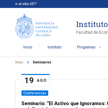
Ir al sitio UC
Institut
Facultad de Eco
Inicio
Instituto
Programas
arrow_drop_down
keyboard_arrow_right
Inicio
Seminarios
19
AGO
Conferencias
Seminario: “El Activo que Ignoramos: