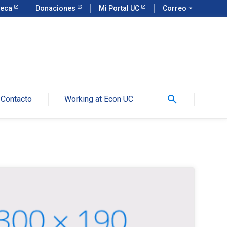
teca
Donaciones
Mi Portal UC
Correo
arrow_drop_down
search
Contacto
Working at Econ UC