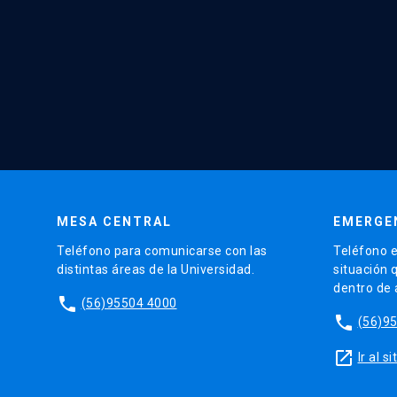
MESA CENTRAL
EMERGE
Teléfono para comunicarse con las
Teléfono e
distintas áreas de la Universidad.
situación 
dentro de
phone
(56)95504 4000
phone
(56)9
launch
Ir al 