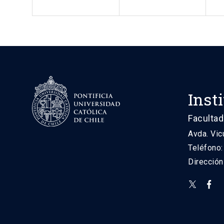
Inst
Facultad
Avda. Vic
Teléfono
Direcció