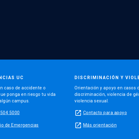
NCIAS UC
DISCRIMINACIÓN Y VIOL
n caso de accidente o
Orientación y apoyo en casos 
que ponga en riesgo tu vida
discriminación, violencia de g
 algún campus.
violencia sexual.
launch
5504 5000
Contacto para apoyo
launch
sitio de Emergencias
Más orientación