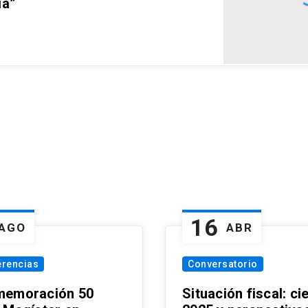
ia”
16
AGO
ABR
erencias
Conversatorio
emoración 50
Situación fiscal: ci