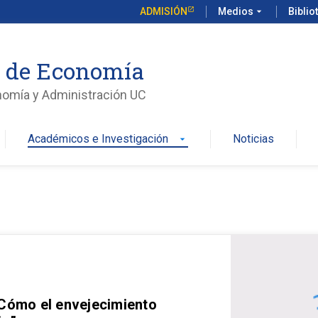
ADMISIÓN
Medios
arrow_drop_down
Biblio
o de Economía
nomía y Administración UC
Académicos e Investigación
Noticias
arrow_drop_down
 Cómo el envejecimiento