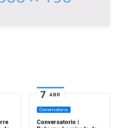
7
ABR
Conversatorio
erre
Conversatorio |