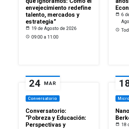
que Ignoramos: Cómo el
años
envejecimiento redefine
Econ
talento, mercados y
6 d
estrategia”
Ago
19 de Agosto de 2026
Todo
09:00 a 11:00
24
1
MAR
Conversatorio
Micr
Conversatorio:
Nano
“Pobreza y Educación:
Berk
Perspectivas y
18 