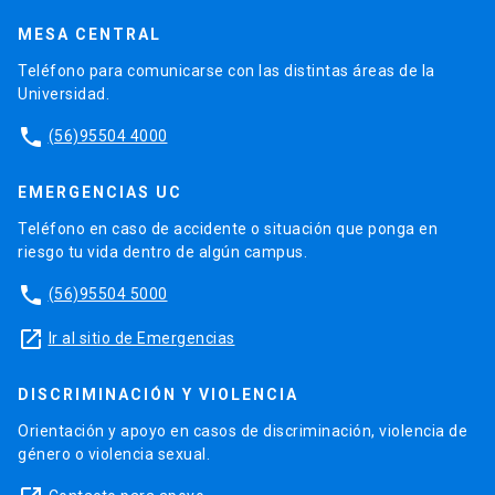
MESA CENTRAL
Teléfono para comunicarse con las distintas áreas de la
Universidad.
phone
(56)95504 4000
EMERGENCIAS UC
Teléfono en caso de accidente o situación que ponga en
riesgo tu vida dentro de algún campus.
phone
(56)95504 5000
launch
Ir al sitio de Emergencias
DISCRIMINACIÓN Y VIOLENCIA
Orientación y apoyo en casos de discriminación, violencia de
género o violencia sexual.