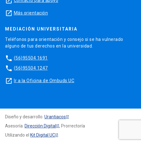
launch
Contacto para apoyo
launch
Más orientación
MEDIACIÓN UNIVERSITARIA
Teléfonos para orientación y consejo si se ha vulnerado
alguno de tus derechos en la universidad.
phone
(56)95504 1691
phone
(56)95504 1247
launch
Ir a la Oficina de Ombuds UC
Diseño y desarrollo:
Urantiacos
Asesoría:
Dirección Digital
, Prorrectoría
Utilizando el
Kit Digital UC