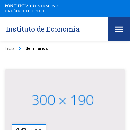
Instituto de Economía
keyboard_arrow_right
Inicio
Seminarios