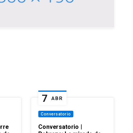
7
ABR
Conversatorio
erre
Conversatorio |