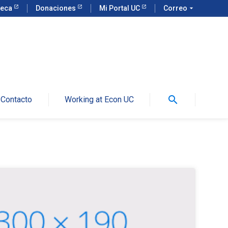
teca
Donaciones
Mi Portal UC
Correo
arrow_drop_down
search
Contacto
Working at Econ UC