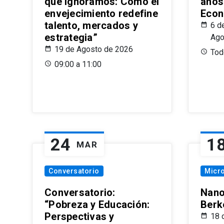
que Ignoramos: Cómo el
años
envejecimiento redefine
Econ
talento, mercados y
6 d
estrategia”
Ago
19 de Agosto de 2026
Todo
09:00 a 11:00
24
1
MAR
Conversatorio
Micr
Conversatorio:
Nano
“Pobreza y Educación:
Berk
Perspectivas y
18 