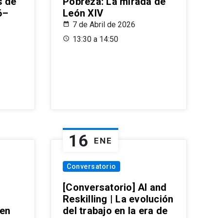
s de
Pobreza: La mirada de
6–
León XIV
7 de Abril de 2026
13:30 a 14:50
16
ENE
Conversatorio
[Conversatorio] AI and
Reskilling | La evolución
 en
del trabajo en la era de