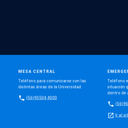
MESA CENTRAL
EMERGE
Teléfono para comunicarse con las
Teléfono e
distintas áreas de la Universidad.
situación 
dentro de
phone
(56)95504 4000
phone
(56)9
launch
Ir al 