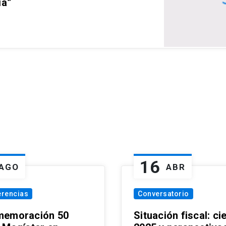
ia”
16
AGO
ABR
erencias
Conversatorio
emoración 50
Situación fiscal: ci