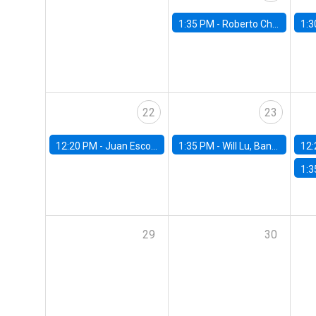
1:35 PM -
Roberto Chang, Rutgers University
1:3
22
23
12:20 PM -
Juan Escobar, Universidad de Chile
1:35 PM -
Will Lu, Banco Central de Chile
12:
1:3
29
30