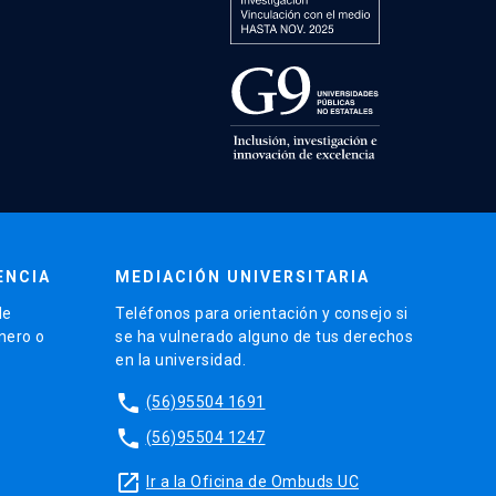
ENCIA
MEDIACIÓN UNIVERSITARIA
de
Teléfonos para orientación y consejo si
énero o
se ha vulnerado alguno de tus derechos
en la universidad.
phone
(56)95504 1691
phone
(56)95504 1247
launch
Ir a la Oficina de Ombuds UC