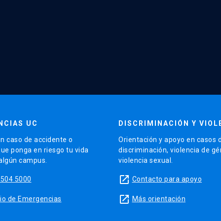
NCIAS UC
DISCRIMINACIÓN Y VIOL
n caso de accidente o
Orientación y apoyo en casos 
que ponga en riesgo tu vida
discriminación, violencia de g
 algún campus.
violencia sexual.
launch
5504 5000
Contacto para apoyo
launch
sitio de Emergencias
Más orientación