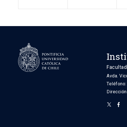
Inst
Facultad
Avda. Vic
Teléfono
Direcció