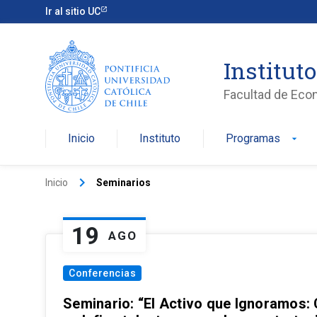
Ir al sitio UC
Institut
Facultad de Eco
Inicio
Instituto
Programas
arrow_drop_down
keyboard_arrow_right
Inicio
Seminarios
19
AGO
Conferencias
Seminario: “El Activo que Ignoramos: