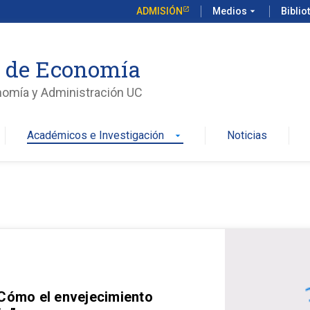
ADMISIÓN
Medios
arrow_drop_down
Biblio
o de Economía
nomía y Administración UC
Académicos e Investigación
Noticias
arrow_drop_down
 Cómo el envejecimiento