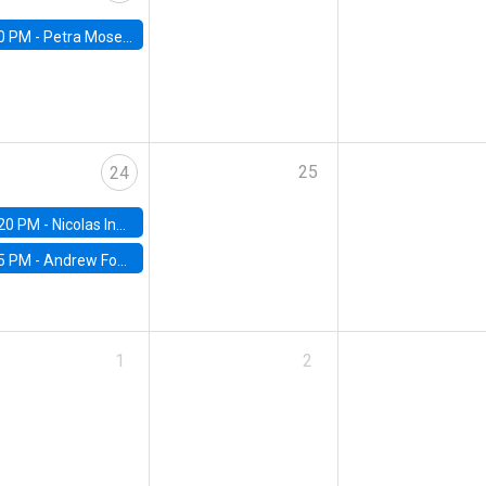
0 PM -
Petra Moser, NYU Stern
25
24
20 PM -
Nicolas Inostroza, Rotman School of Management, University of Toronto
5 PM -
Andrew Foster, Brown University
1
2