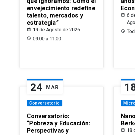
que Ignoramos: Cómo el
años
envejecimiento redefine
Econ
talento, mercados y
6 d
estrategia”
Ago
19 de Agosto de 2026
Todo
09:00 a 11:00
24
1
MAR
Conversatorio
Micr
Conversatorio:
Nano
“Pobreza y Educación:
Berk
Perspectivas y
18 