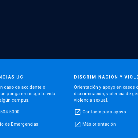
NCIAS UC
DISCRIMINACIÓN Y VIOL
n caso de accidente o
Orientación y apoyo en casos 
que ponga en riesgo tu vida
discriminación, violencia de g
 algún campus.
violencia sexual.
launch
5504 5000
Contacto para apoyo
launch
sitio de Emergencias
Más orientación