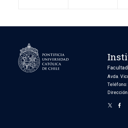
Inst
Facultad
Avda. Vic
Teléfono
Direcció