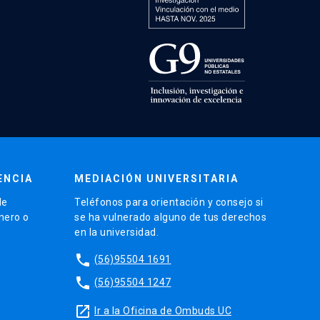
ENCIA
MEDIACIÓN UNIVERSITARIA
de
Teléfonos para orientación y consejo si
énero o
se ha vulnerado alguno de tus derechos
en la universidad.
phone
(56)95504 1691
phone
(56)95504 1247
launch
Ir a la Oficina de Ombuds UC