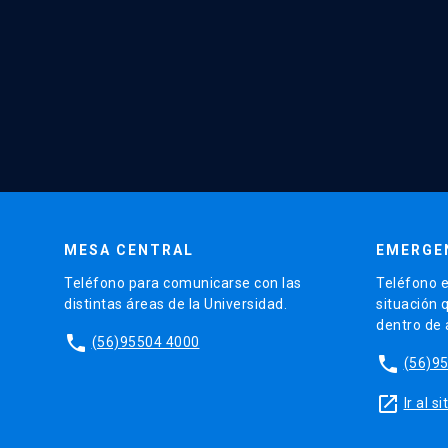
MESA CENTRAL
EMERGE
Teléfono para comunicarse con las
Teléfono e
distintas áreas de la Universidad.
situación 
dentro de
phone
(56)95504 4000
phone
(56)9
launch
Ir al 