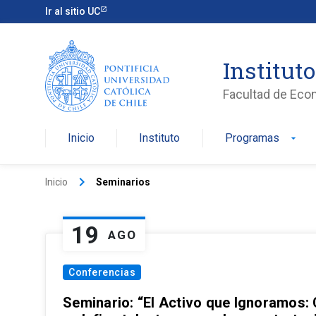
Ir al sitio UC
Institut
Facultad de Eco
Inicio
Instituto
Programas
arrow_drop_down
keyboard_arrow_right
Inicio
Seminarios
19
AGO
Conferencias
Seminario: “El Activo que Ignoramos: