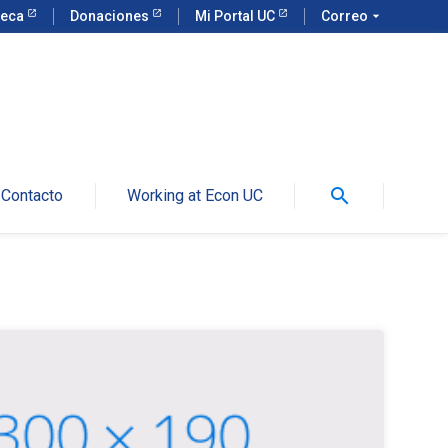
teca
Donaciones
Mi Portal UC
Correo
arrow_drop_down
search
Contacto
Working at Econ UC