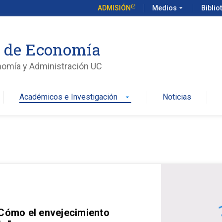
ADMISIÓN
Medios
arrow_drop_down
Biblio
o de Economía
nomía y Administración UC
Académicos e Investigación
Noticias
arrow_drop_down
 Cómo el envejecimiento