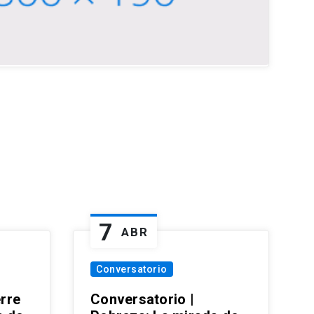
7
ABR
Conversatorio
erre
Conversatorio |