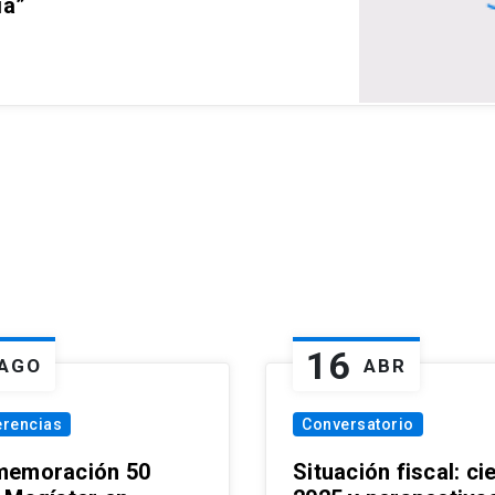
ia”
16
AGO
ABR
erencias
Conversatorio
emoración 50
Situación fiscal: ci