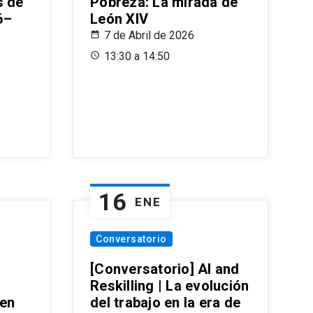
s de
Pobreza: La mirada de
6–
León XIV
7 de Abril de 2026
13:30 a 14:50
16
ENE
Conversatorio
[Conversatorio] AI and
Reskilling | La evolución
 en
del trabajo en la era de