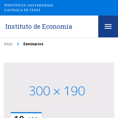
Instituto de Economía
keyboard_arrow_right
Inicio
Seminarios