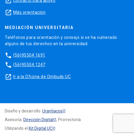
launch
Contacto para apoyo
launch
Más orientación
MEDIACIÓN UNIVERSITARIA
Teléfonos para orientación y consejo si se ha vulnerado
alguno de tus derechos en la universidad.
phone
(56)95504 1691
phone
(56)95504 1247
launch
Ir a la Oficina de Ombuds UC
Diseño y desarrollo:
Urantiacos
Asesoría:
Dirección Digital
, Prorrectoría
Utilizando el
Kit Digital UC