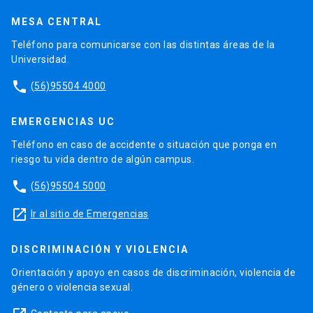
MESA CENTRAL
Teléfono para comunicarse con las distintas áreas de la
Universidad.
phone
(56)95504 4000
EMERGENCIAS UC
Teléfono en caso de accidente o situación que ponga en
riesgo tu vida dentro de algún campus.
phone
(56)95504 5000
launch
Ir al sitio de Emergencias
DISCRIMINACIÓN Y VIOLENCIA
Orientación y apoyo en casos de discriminación, violencia de
género o violencia sexual.