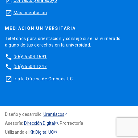
launch
Contacto para apoyo
launch
Más orientación
MEDIACIÓN UNIVERSITARIA
Teléfonos para orientación y consejo si se ha vulnerado
alguno de tus derechos en la universidad.
phone
(56)95504 1691
phone
(56)95504 1247
launch
Ir a la Oficina de Ombuds UC
Diseño y desarrollo:
Urantiacos
Asesoría:
Dirección Digital
, Prorrectoría
Utilizando el
Kit Digital UC