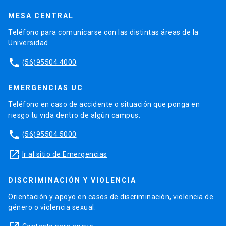
MESA CENTRAL
Teléfono para comunicarse con las distintas áreas de la
Universidad.
phone
(56)95504 4000
EMERGENCIAS UC
Teléfono en caso de accidente o situación que ponga en
riesgo tu vida dentro de algún campus.
phone
(56)95504 5000
launch
Ir al sitio de Emergencias
DISCRIMINACIÓN Y VIOLENCIA
Orientación y apoyo en casos de discriminación, violencia de
género o violencia sexual.