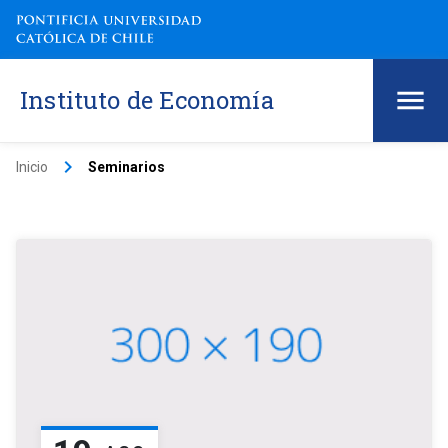
Instituto de Economía
keyboard_arrow_right
Inicio
Seminarios