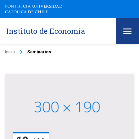
Instituto de Economía
keyboard_arrow_right
Inicio
Seminarios