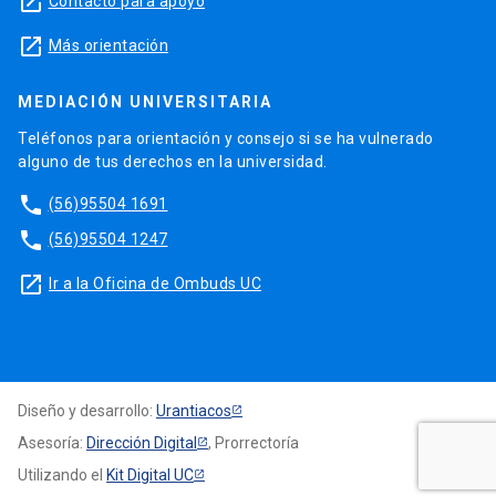
launch
Contacto para apoyo
launch
Más orientación
MEDIACIÓN UNIVERSITARIA
Teléfonos para orientación y consejo si se ha vulnerado
alguno de tus derechos en la universidad.
phone
(56)95504 1691
phone
(56)95504 1247
launch
Ir a la Oficina de Ombuds UC
Diseño y desarrollo:
Urantiacos
Asesoría:
Dirección Digital
, Prorrectoría
Utilizando el
Kit Digital UC