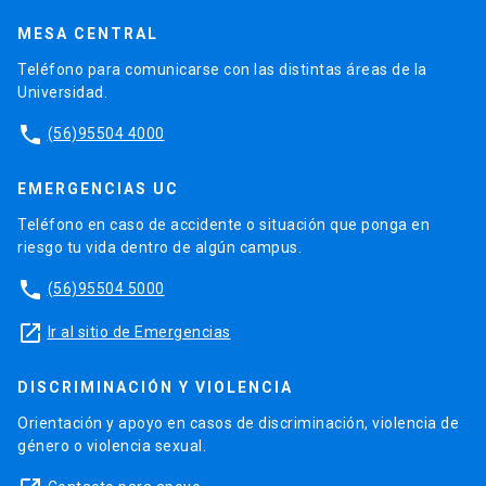
MESA CENTRAL
Teléfono para comunicarse con las distintas áreas de la
Universidad.
phone
(56)95504 4000
EMERGENCIAS UC
Teléfono en caso de accidente o situación que ponga en
riesgo tu vida dentro de algún campus.
phone
(56)95504 5000
launch
Ir al sitio de Emergencias
DISCRIMINACIÓN Y VIOLENCIA
Orientación y apoyo en casos de discriminación, violencia de
género o violencia sexual.