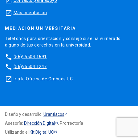
launch
Contacto para apoyo
launch
Más orientación
MEDIACIÓN UNIVERSITARIA
Teléfonos para orientación y consejo si se ha vulnerado
alguno de tus derechos en la universidad.
phone
(56)95504 1691
phone
(56)95504 1247
launch
Ir a la Oficina de Ombuds UC
Diseño y desarrollo:
Urantiacos
Asesoría:
Dirección Digital
, Prorrectoría
Utilizando el
Kit Digital UC