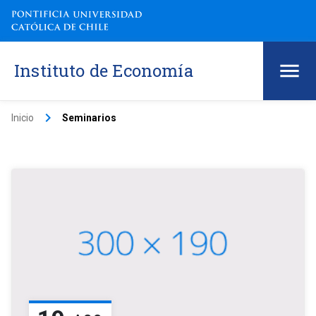
Instituto de Economía
keyboard_arrow_right
Inicio
Seminarios