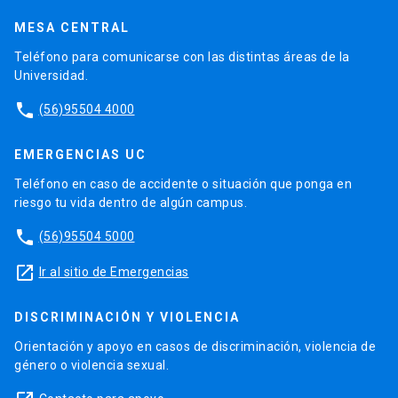
MESA CENTRAL
Teléfono para comunicarse con las distintas áreas de la
Universidad.
phone
(56)95504 4000
EMERGENCIAS UC
Teléfono en caso de accidente o situación que ponga en
riesgo tu vida dentro de algún campus.
phone
(56)95504 5000
launch
Ir al sitio de Emergencias
DISCRIMINACIÓN Y VIOLENCIA
Orientación y apoyo en casos de discriminación, violencia de
género o violencia sexual.