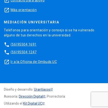
launch
Contacto para apoyo
launch
Más orientación
MEDIACIÓN UNIVERSITARIA
Teléfonos para orientación y consejo si se ha vulnerado
alguno de tus derechos en la universidad.
phone
(56)95504 1691
phone
(56)95504 1247
launch
Ir a la Oficina de Ombuds UC
Diseño y desarrollo:
Urantiacos
Asesoría:
Dirección Digital
, Prorrectoría
Utilizando el
Kit Digital UC