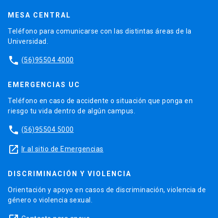
MESA CENTRAL
Teléfono para comunicarse con las distintas áreas de la
Universidad.
phone
(56)95504 4000
EMERGENCIAS UC
Teléfono en caso de accidente o situación que ponga en
riesgo tu vida dentro de algún campus.
phone
(56)95504 5000
launch
Ir al sitio de Emergencias
DISCRIMINACIÓN Y VIOLENCIA
Orientación y apoyo en casos de discriminación, violencia de
género o violencia sexual.