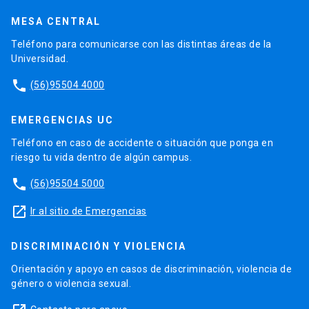
MESA CENTRAL
Teléfono para comunicarse con las distintas áreas de la
Universidad.
phone
(56)95504 4000
EMERGENCIAS UC
Teléfono en caso de accidente o situación que ponga en
riesgo tu vida dentro de algún campus.
phone
(56)95504 5000
launch
Ir al sitio de Emergencias
DISCRIMINACIÓN Y VIOLENCIA
Orientación y apoyo en casos de discriminación, violencia de
género o violencia sexual.