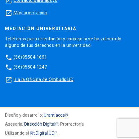
launch
Contacto para apoyo
launch
Más orientación
MEDIACIÓN UNIVERSITARIA
Teléfonos para orientación y consejo si se ha vulnerado
alguno de tus derechos en la universidad.
phone
(56)95504 1691
phone
(56)95504 1247
launch
Ir a la Oficina de Ombuds UC
Diseño y desarrollo:
Urantiacos
Asesoría:
Dirección Digital
, Prorrectoría
Utilizando el
Kit Digital UC