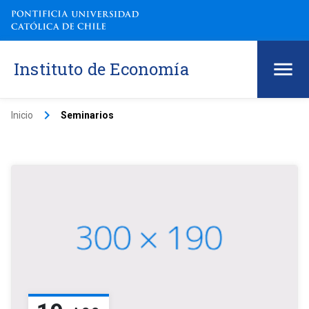
Instituto de Economía
keyboard_arrow_right
Inicio
Seminarios