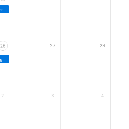
umbia
27
28
26
uke
2
3
4