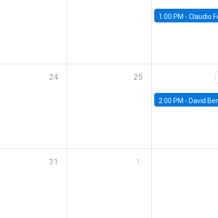
1:00 PM -
Claudio Ferraz, British Col
24
25
2:00 PM -
David Berger, D
31
1