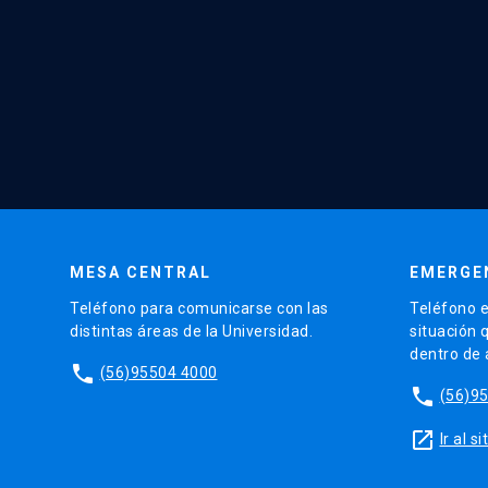
MESA CENTRAL
EMERGE
Teléfono para comunicarse con las
Teléfono e
distintas áreas de la Universidad.
situación 
dentro de
phone
(56)95504 4000
phone
(56)9
launch
Ir al 