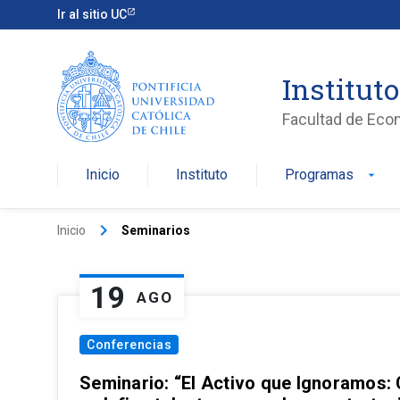
Ir al sitio UC
Institut
Facultad de Eco
Inicio
Instituto
Programas
arrow_drop_down
keyboard_arrow_right
Inicio
Seminarios
19
AGO
Conferencias
Seminario: “El Activo que Ignoramos: