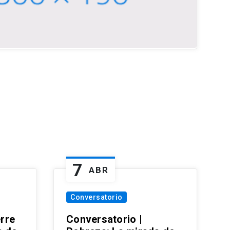
7
ABR
Conversatorio
erre
Conversatorio |