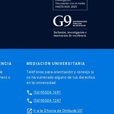
ENCIA
MEDIACIÓN UNIVERSITARIA
de
Teléfonos para orientación y consejo si
énero o
se ha vulnerado alguno de tus derechos
en la universidad.
phone
(56)95504 1691
phone
(56)95504 1247
launch
Ir a la Oficina de Ombuds UC