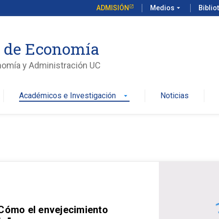
ADMISIÓN
Medios
arrow_drop_down
Biblio
o de Economía
nomía y Administración UC
Académicos e Investigación
Noticias
arrow_drop_down
 Cómo el envejecimiento