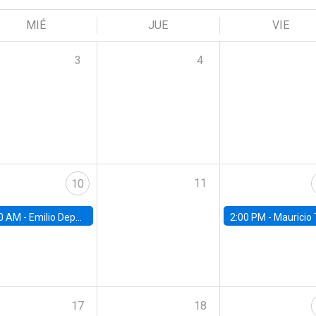
MIÉ
JUE
VIE
3
4
11
10
0 AM -
Emilio Depetris-Chauvín, Universidad Católica
2:00 PM -
Mauricio Tejada,
17
18