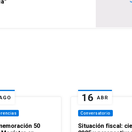
ia”
16
AGO
ABR
erencias
Conversatorio
emoración 50
Situación fiscal: ci