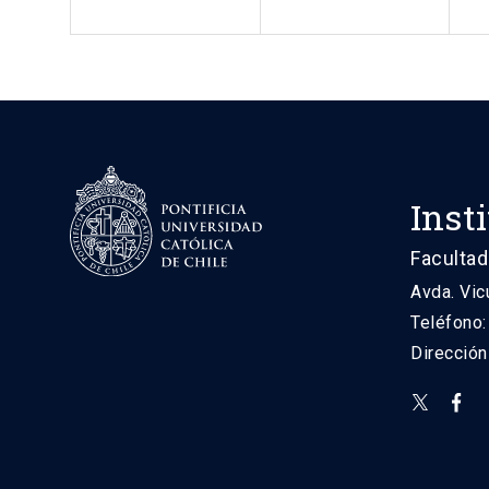
Inst
Facultad
Avda. Vic
Teléfono
Direcció