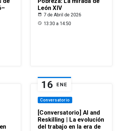
s de
Pobreza: La mirada de
6–
León XIV
7 de Abril de 2026
13:30 a 14:50
16
ENE
Conversatorio
[Conversatorio] AI and
Reskilling | La evolución
 en
del trabajo en la era de