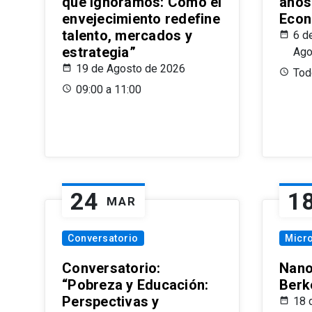
que Ignoramos: Cómo el
años
envejecimiento redefine
Econ
talento, mercados y
6 d
estrategia”
Ago
19 de Agosto de 2026
Todo
09:00 a 11:00
24
1
MAR
Conversatorio
Micr
Conversatorio:
Nano
“Pobreza y Educación:
Berk
Perspectivas y
18 