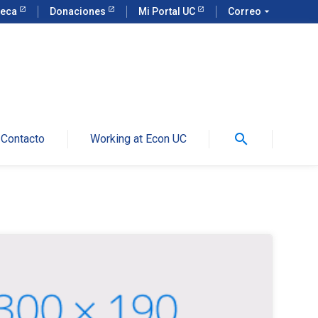
teca
Donaciones
Mi Portal UC
Correo
arrow_drop_down
search
Contacto
Working at Econ UC