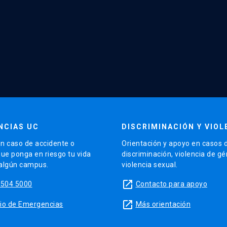
NCIAS UC
DISCRIMINACIÓN Y VIOL
n caso de accidente o
Orientación y apoyo en casos 
que ponga en riesgo tu vida
discriminación, violencia de g
 algún campus.
violencia sexual.
launch
5504 5000
Contacto para apoyo
launch
sitio de Emergencias
Más orientación