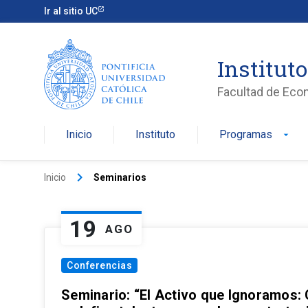
Ir al sitio UC
Institut
Facultad de Eco
Inicio
Instituto
Programas
arrow_drop_down
keyboard_arrow_right
Inicio
Seminarios
19
AGO
Conferencias
Seminario: “El Activo que Ignoramos: