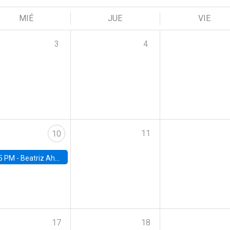
MIÉ
JUE
VIE
3
4
11
10
5 PM -
Beatriz Ahumada, PhD candidate, Universidad de Pittsburgh
17
18