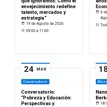
que Ignoramos: Cómo el
años
envejecimiento redefine
Econ
talento, mercados y
6 d
estrategia”
Ago
19 de Agosto de 2026
Todo
09:00 a 11:00
24
1
MAR
Conversatorio
Micr
Conversatorio:
Nano
“Pobreza y Educación:
Berk
Perspectivas y
18 