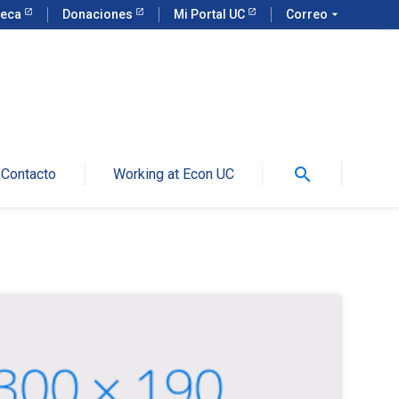
teca
Donaciones
Mi Portal UC
Correo
arrow_drop_down
search
Contacto
Working at Econ UC