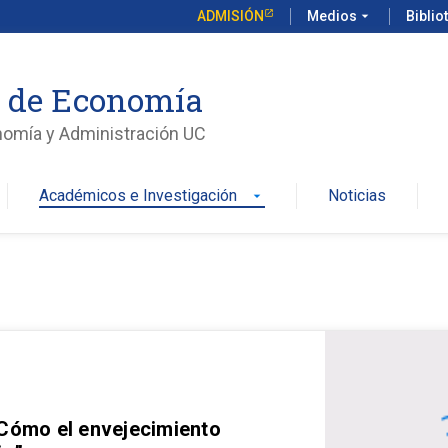
ADMISIÓN
Medios
arrow_drop_down
Biblio
o de Economía
nomía y Administración UC
Académicos e Investigación
Noticias
arrow_drop_down
 Cómo el envejecimiento