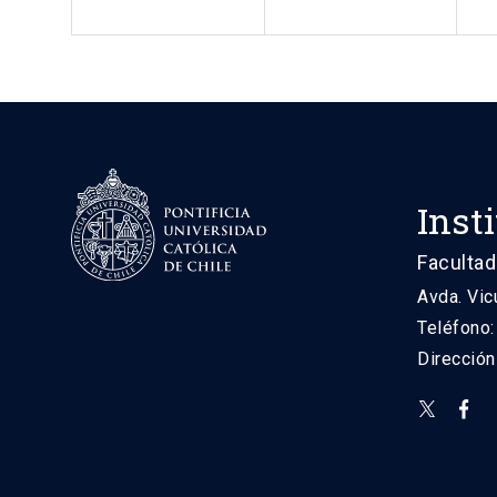
Inst
Facultad
Avda. Vic
Teléfono
Direcció