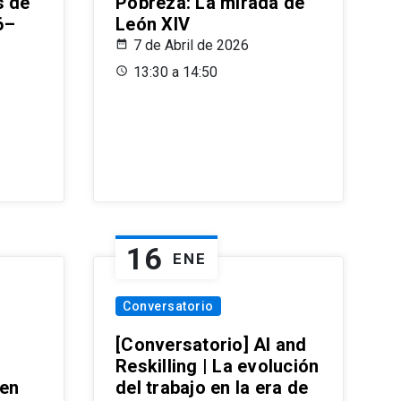
s de
Pobreza: La mirada de
6–
León XIV
7 de Abril de 2026
13:30 a 14:50
16
ENE
Conversatorio
[Conversatorio] AI and
Reskilling | La evolución
 en
del trabajo en la era de