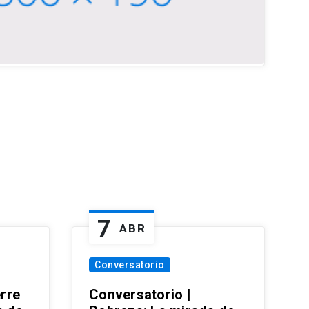
7
ABR
Conversatorio
erre
Conversatorio |