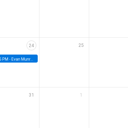
25
24
5 PM -
Evan Munro, Neyman Visiting Assistant Professor in the Department of Statistics at UC Berkeley
31
1