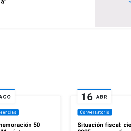
ia”
16
AGO
ABR
erencias
Conversatorio
emoración 50
Situación fiscal: ci