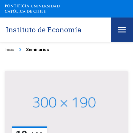
Instituto de Economía
keyboard_arrow_right
Inicio
Seminarios