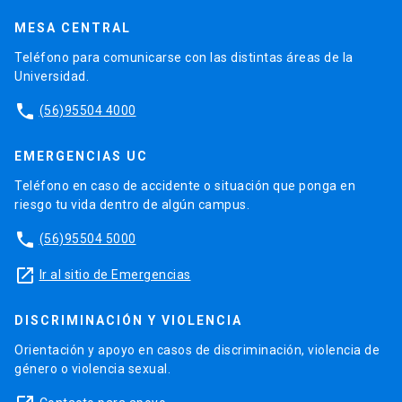
MESA CENTRAL
Teléfono para comunicarse con las distintas áreas de la
Universidad.
phone
(56)95504 4000
EMERGENCIAS UC
Teléfono en caso de accidente o situación que ponga en
riesgo tu vida dentro de algún campus.
phone
(56)95504 5000
launch
Ir al sitio de Emergencias
DISCRIMINACIÓN Y VIOLENCIA
Orientación y apoyo en casos de discriminación, violencia de
género o violencia sexual.