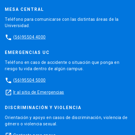
MESA CENTRAL
Teléfono para comunicarse con las distintas áreas de la
Universidad.
phone
(56)95504 4000
EMERGENCIAS UC
Teléfono en caso de accidente o situación que ponga en
riesgo tu vida dentro de algún campus.
phone
(56)95504 5000
launch
Ir al sitio de Emergencias
DISCRIMINACIÓN Y VIOLENCIA
Orientación y apoyo en casos de discriminación, violencia de
género o violencia sexual.