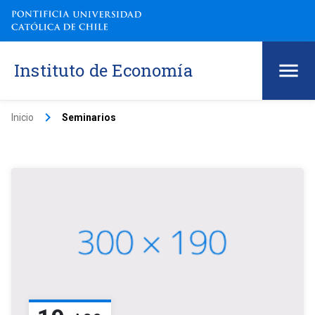
Instituto de Economía
keyboard_arrow_right
Inicio
Seminarios