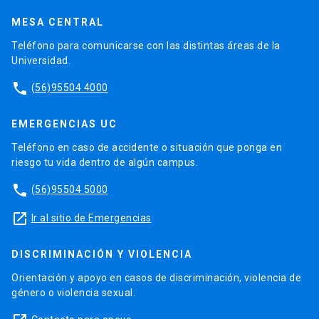
MESA CENTRAL
Teléfono para comunicarse con las distintas áreas de la
Universidad.
phone
(56)95504 4000
EMERGENCIAS UC
Teléfono en caso de accidente o situación que ponga en
riesgo tu vida dentro de algún campus.
phone
(56)95504 5000
launch
Ir al sitio de Emergencias
DISCRIMINACIÓN Y VIOLENCIA
Orientación y apoyo en casos de discriminación, violencia de
género o violencia sexual.