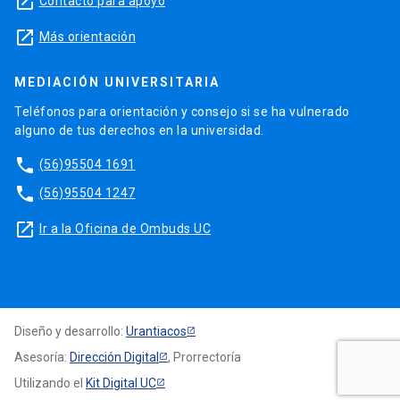
launch
Contacto para apoyo
launch
Más orientación
MEDIACIÓN UNIVERSITARIA
Teléfonos para orientación y consejo si se ha vulnerado
alguno de tus derechos en la universidad.
phone
(56)95504 1691
phone
(56)95504 1247
launch
Ir a la Oficina de Ombuds UC
Diseño y desarrollo:
Urantiacos
Asesoría:
Dirección Digital
, Prorrectoría
Utilizando el
Kit Digital UC