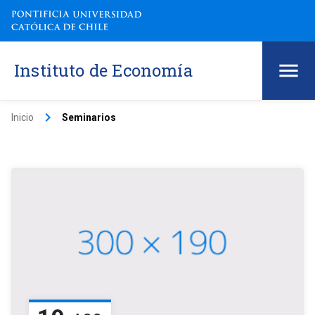
Instituto de Economía
keyboard_arrow_right
Inicio
Seminarios