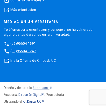
launch
Contacto para apoyo
launch
Más orientación
MEDIACIÓN UNIVERSITARIA
Teléfonos para orientación y consejo si se ha vulnerado
alguno de tus derechos en la universidad.
phone
(56)95504 1691
phone
(56)95504 1247
launch
Ir a la Oficina de Ombuds UC
Diseño y desarrollo:
Urantiacos
Asesoría:
Dirección Digital
, Prorrectoría
Utilizando el
Kit Digital UC