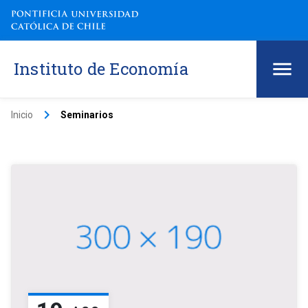
Instituto de Economía
keyboard_arrow_right
Inicio
Seminarios