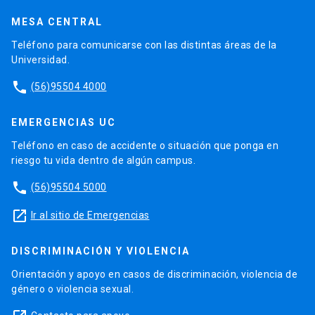
MESA CENTRAL
Teléfono para comunicarse con las distintas áreas de la
Universidad.
phone
(56)95504 4000
EMERGENCIAS UC
Teléfono en caso de accidente o situación que ponga en
riesgo tu vida dentro de algún campus.
phone
(56)95504 5000
launch
Ir al sitio de Emergencias
DISCRIMINACIÓN Y VIOLENCIA
Orientación y apoyo en casos de discriminación, violencia de
género o violencia sexual.