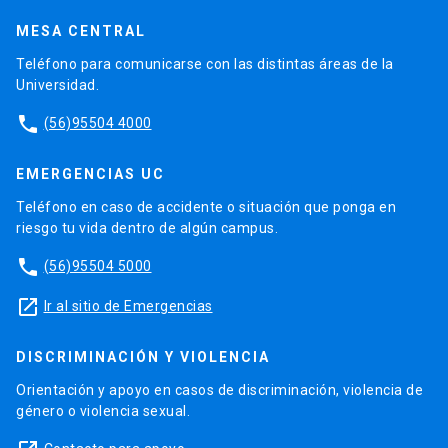
MESA CENTRAL
Teléfono para comunicarse con las distintas áreas de la
Universidad.
phone
(56)95504 4000
EMERGENCIAS UC
Teléfono en caso de accidente o situación que ponga en
riesgo tu vida dentro de algún campus.
phone
(56)95504 5000
launch
Ir al sitio de Emergencias
DISCRIMINACIÓN Y VIOLENCIA
Orientación y apoyo en casos de discriminación, violencia de
género o violencia sexual.