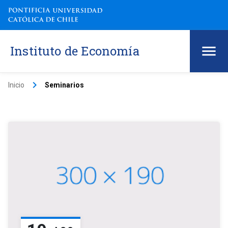
Instituto de Economía
keyboard_arrow_right
Inicio
Seminarios