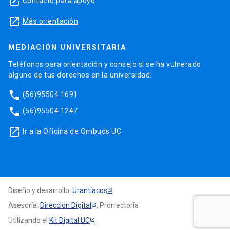
launch
Contacto para apoyo
launch
Más orientación
MEDIACIÓN UNIVERSITARIA
Teléfonos para orientación y consejo si se ha vulnerado
alguno de tus derechos en la universidad.
phone
(56)95504 1691
phone
(56)95504 1247
launch
Ir a la Oficina de Ombuds UC
Diseño y desarrollo:
Urantiacos
Asesoría:
Dirección Digital
, Prorrectoría
Utilizando el
Kit Digital UC