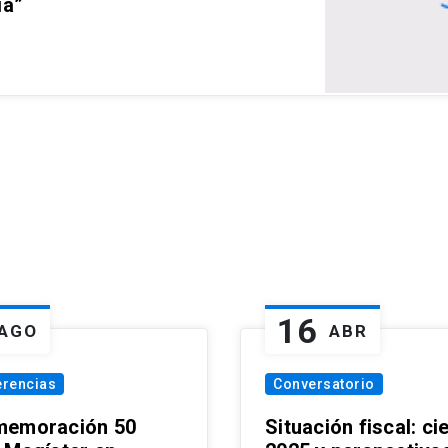
ia”
16
AGO
ABR
erencias
Conversatorio
emoración 50
Situación fiscal: ci