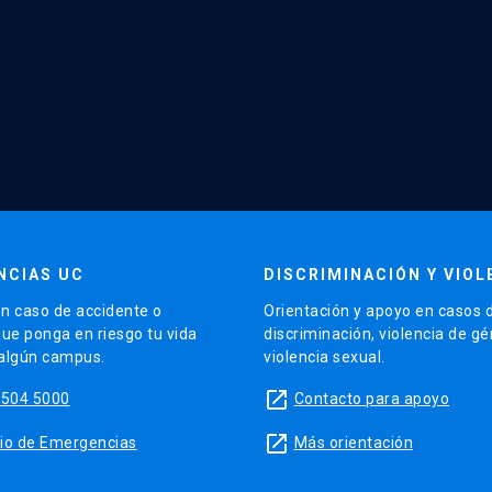
NCIAS UC
DISCRIMINACIÓN Y VIOL
n caso de accidente o
Orientación y apoyo en casos 
que ponga en riesgo tu vida
discriminación, violencia de g
 algún campus.
violencia sexual.
launch
5504 5000
Contacto para apoyo
launch
sitio de Emergencias
Más orientación