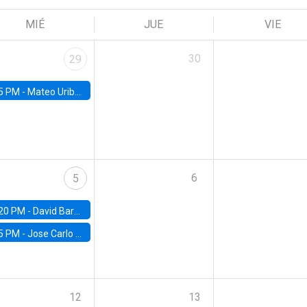
MIÉ
JUE
VIE
30
29
5 PM -
Mateo Uribe-Castro, Universidad de los Andes (Colombia)
6
5
20 PM -
David Bardey, Universidad de los Andes - CEDE
5 PM -
Jose Carlo Bermudez, UC (ME) & World Bank
12
13