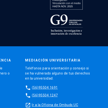
ENCIA
MEDIACIÓN UNIVERSITARIA
de
Teléfonos para orientación y consejo si
énero o
se ha vulnerado alguno de tus derechos
en la universidad.
phone
(56)95504 1691
phone
(56)95504 1247
launch
Ir a la Oficina de Ombuds UC