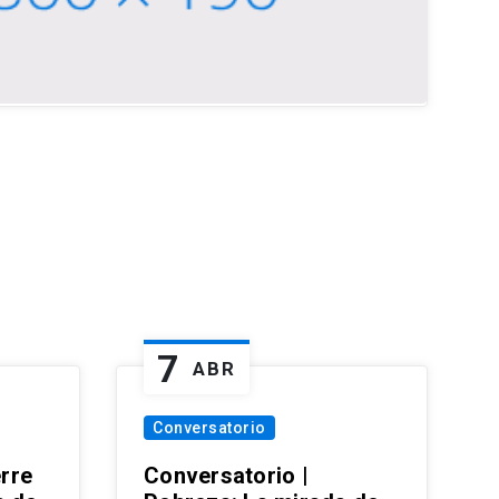
7
ABR
Conversatorio
erre
Conversatorio |