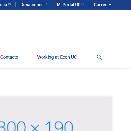
teca
Donaciones
Mi Portal UC
Correo
arrow_drop_down
search
Contacto
Working at Econ UC