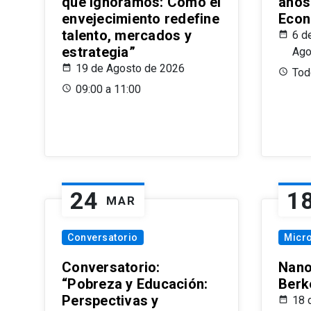
que Ignoramos: Cómo el
años
envejecimiento redefine
Econ
talento, mercados y
6 d
estrategia”
Ago
19 de Agosto de 2026
Todo
09:00 a 11:00
24
1
MAR
Conversatorio
Micr
Conversatorio:
Nano
“Pobreza y Educación:
Berk
Perspectivas y
18 