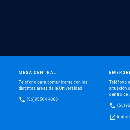
MESA CENTRAL
EMERGE
Teléfono para comunicarse con las
Teléfono e
distintas áreas de la Universidad.
situación 
dentro de
phone
(56)95504 4000
phone
(56)9
launch
Ir al 