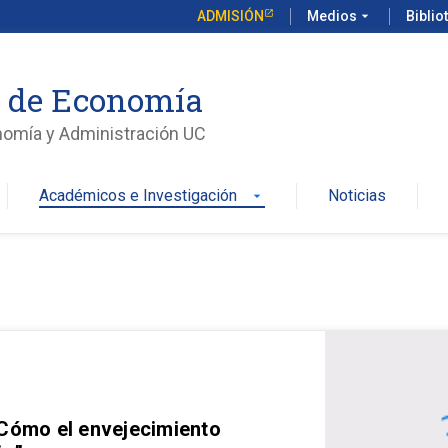
ADMISIÓN
Medios
arrow_drop_down
Biblio
o de Economía
nomía y Administración UC
Académicos e Investigación
Noticias
arrow_drop_down
 Cómo el envejecimiento