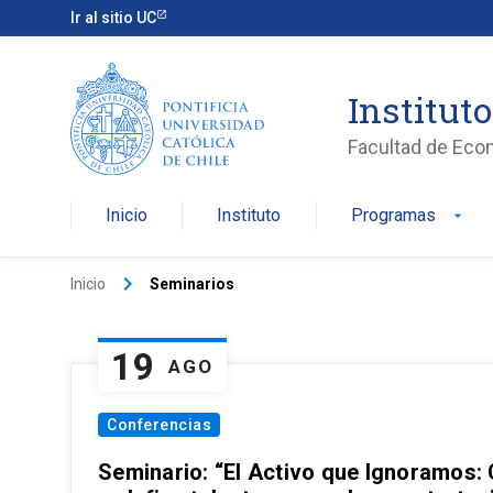
Ir al sitio UC
Institut
Facultad de Eco
Inicio
Instituto
Programas
arrow_drop_down
keyboard_arrow_right
Inicio
Seminarios
19
AGO
Conferencias
Seminario: “El Activo que Ignoramos: