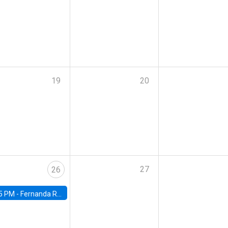
19
20
27
26
5 PM -
Fernanda Rojas Ampuero, University of Wisconsin-Madison