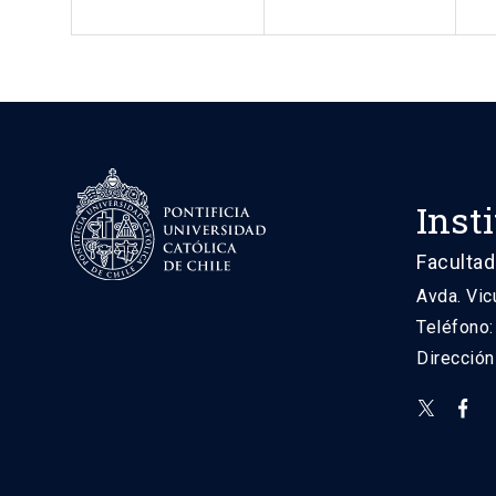
Inst
Facultad
Avda. Vic
Teléfono
Direcció