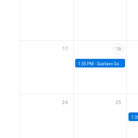
17
18
1:35 PM -
Gustavo González, Banco Central de Chile
24
25
1:3