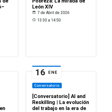
s de
Pobreza: La mirada de
6–
León XIV
7 de Abril de 2026
13:30 a 14:50
16
ENE
Conversatorio
[Conversatorio] AI and
Reskilling | La evolución
 en
del trabajo en la era de