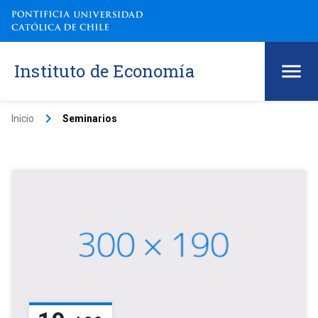
Instituto de Economía
keyboard_arrow_right
Inicio
Seminarios