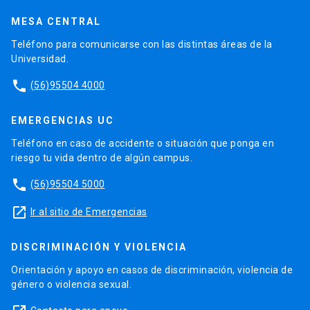
MESA CENTRAL
Teléfono para comunicarse con las distintas áreas de la
Universidad.
phone
(56)95504 4000
EMERGENCIAS UC
Teléfono en caso de accidente o situación que ponga en
riesgo tu vida dentro de algún campus.
phone
(56)95504 5000
launch
Ir al sitio de Emergencias
DISCRIMINACIÓN Y VIOLENCIA
Orientación y apoyo en casos de discriminación, violencia de
género o violencia sexual.