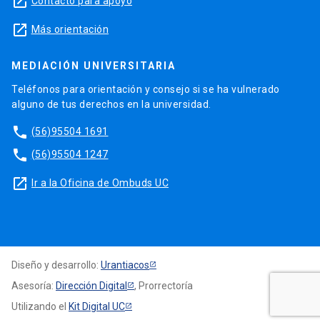
launch
Contacto para apoyo
launch
Más orientación
MEDIACIÓN UNIVERSITARIA
Teléfonos para orientación y consejo si se ha vulnerado
alguno de tus derechos en la universidad.
phone
(56)95504 1691
phone
(56)95504 1247
launch
Ir a la Oficina de Ombuds UC
Diseño y desarrollo:
Urantiacos
Asesoría:
Dirección Digital
, Prorrectoría
Utilizando el
Kit Digital UC