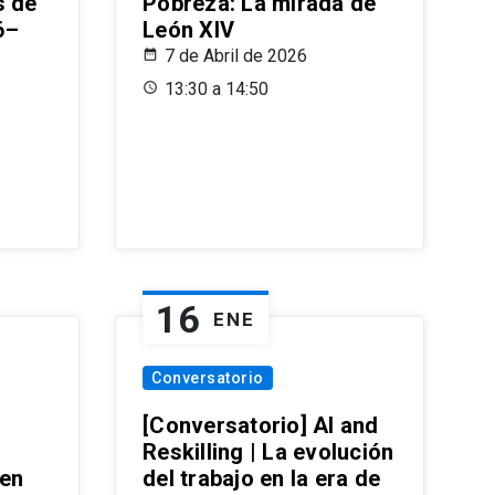
s de
Pobreza: La mirada de
6–
León XIV
7 de Abril de 2026
13:30 a 14:50
16
ENE
Conversatorio
[Conversatorio] AI and
Reskilling | La evolución
 en
del trabajo en la era de