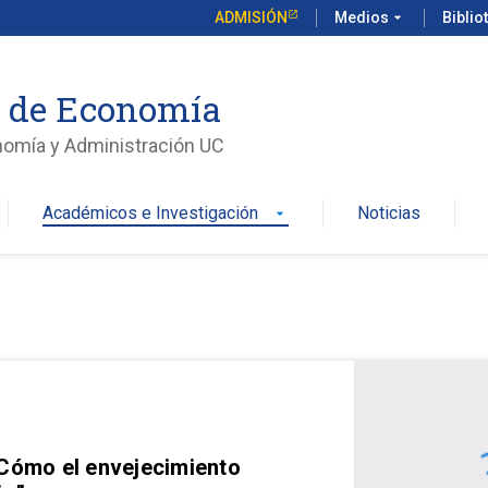
ADMISIÓN
Medios
arrow_drop_down
Biblio
o de Economía
nomía y Administración UC
Académicos e Investigación
Noticias
arrow_drop_down
 Cómo el envejecimiento