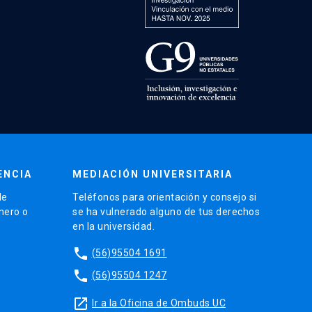
ENCIA
MEDIACIÓN UNIVERSITARIA
de
Teléfonos para orientación y consejo si
énero o
se ha vulnerado alguno de tus derechos
en la universidad.
phone
(56)95504 1691
phone
(56)95504 1247
launch
Ir a la Oficina de Ombuds UC