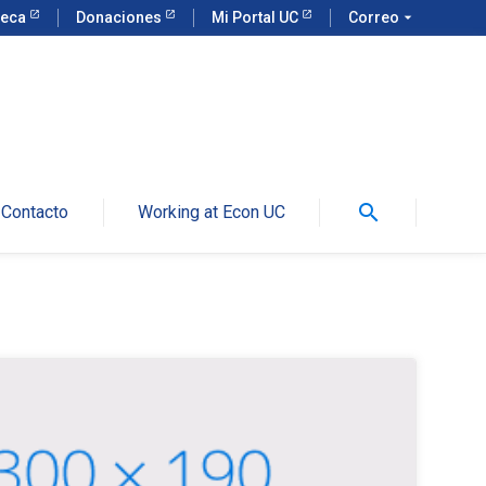
teca
Donaciones
Mi Portal UC
Correo
arrow_drop_down
search
Contacto
Working at Econ UC