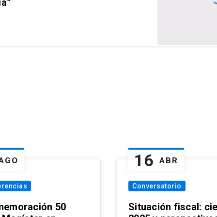
ia”
16
AGO
ABR
erencias
Conversatorio
emoración 50
Situación fiscal: ci