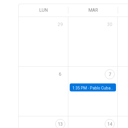
LUN
MAR
29
30
6
7
1:35 PM -
Pablo Cuba, FED Board
13
14