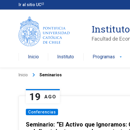
Ir al sitio UC
Institut
Facultad de Eco
Inicio
Instituto
Programas
arrow_drop_down
keyboard_arrow_right
Inicio
Seminarios
19
AGO
Conferencias
Seminario: “El Activo que Ignoramos: