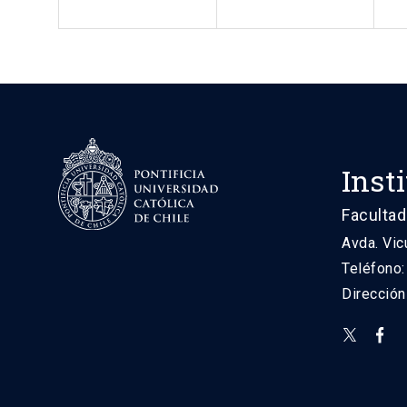
Inst
Facultad
Avda. Vic
Teléfono
Direcció