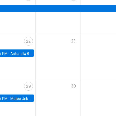
23
22
5 PM -
Antonella Bancalari, Institute for Fiscal Studies (IFS) and Research Associate at University College London (UCL)
30
29
5 PM -
Mateo Uribe-Castro, Universidad de los Andes (Colombia)