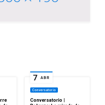
7
ABR
Conversatorio
erre
Conversatorio |