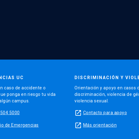
NCIAS UC
DISCRIMINACIÓN Y VIOL
n caso de accidente o
Orientación y apoyo en casos 
que ponga en riesgo tu vida
discriminación, violencia de g
 algún campus.
violencia sexual.
launch
5504 5000
Contacto para apoyo
launch
sitio de Emergencias
Más orientación