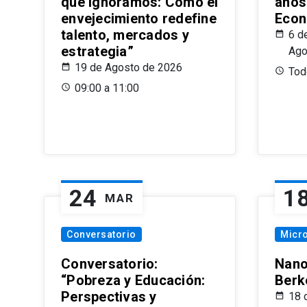
que Ignoramos: Cómo el
años
envejecimiento redefine
Econ
talento, mercados y
6 d
estrategia”
Ago
19 de Agosto de 2026
Todo
09:00 a 11:00
24
1
MAR
Conversatorio
Micr
Conversatorio:
Nano
“Pobreza y Educación:
Berk
Perspectivas y
18 