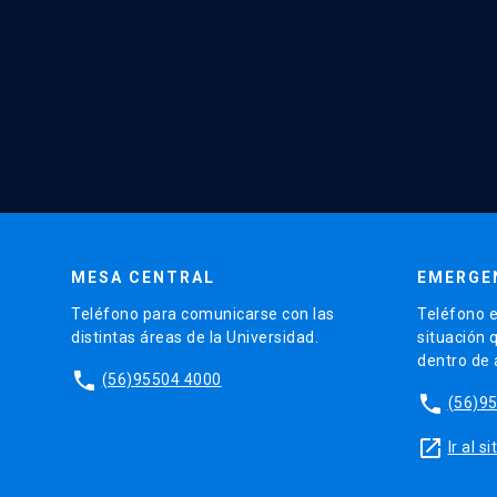
MESA CENTRAL
EMERGE
Teléfono para comunicarse con las
Teléfono e
distintas áreas de la Universidad.
situación 
dentro de
phone
(56)95504 4000
phone
(56)9
launch
Ir al 