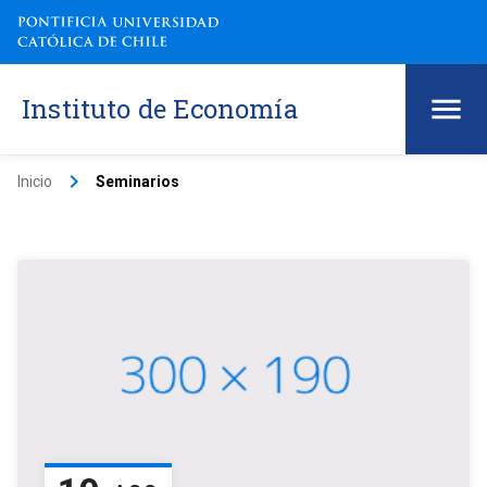
Instituto de Economía
keyboard_arrow_right
Inicio
Seminarios