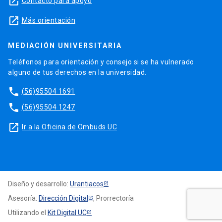
launch
Contacto para apoyo
launch
Más orientación
MEDIACIÓN UNIVERSITARIA
Teléfonos para orientación y consejo si se ha vulnerado
alguno de tus derechos en la universidad.
phone
(56)95504 1691
phone
(56)95504 1247
launch
Ir a la Oficina de Ombuds UC
Diseño y desarrollo:
Urantiacos
Asesoría:
Dirección Digital
, Prorrectoría
Utilizando el
Kit Digital UC