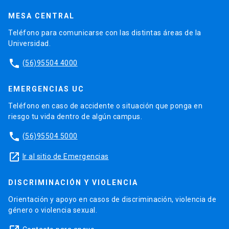
MESA CENTRAL
Teléfono para comunicarse con las distintas áreas de la
Universidad.
phone
(56)95504 4000
EMERGENCIAS UC
Teléfono en caso de accidente o situación que ponga en
riesgo tu vida dentro de algún campus.
phone
(56)95504 5000
launch
Ir al sitio de Emergencias
DISCRIMINACIÓN Y VIOLENCIA
Orientación y apoyo en casos de discriminación, violencia de
género o violencia sexual.