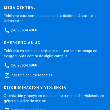
MESA CENTRAL
Teléfono para comunicarse con las distintas áreas de la
Universidad.
phone
(56)95504 4000
EMERGENCIAS UC
Teléfono en caso de accidente o situación que ponga en
riesgo tu vida dentro de algún campus.
phone
(56)95504 5000
launch
Ir al sitio de Emergencias
DISCRIMINACIÓN Y VIOLENCIA
Orientación y apoyo en casos de discriminación, violencia de
género o violencia sexual.