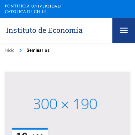
Instituto de Economía
keyboard_arrow_right
Inicio
Seminarios