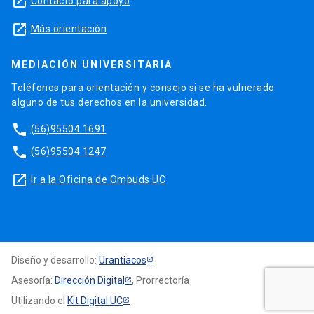
launch
Contacto para apoyo
launch
Más orientación
MEDIACIÓN UNIVERSITARIA
Teléfonos para orientación y consejo si se ha vulnerado
alguno de tus derechos en la universidad.
phone
(56)95504 1691
phone
(56)95504 1247
launch
Ir a la Oficina de Ombuds UC
Diseño y desarrollo:
Urantiacos
Asesoría:
Dirección Digital
, Prorrectoría
Utilizando el
Kit Digital UC