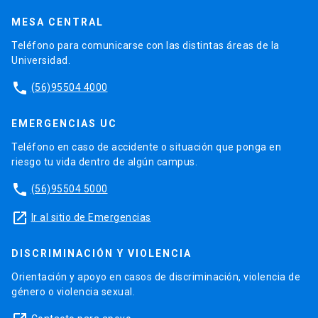
MESA CENTRAL
Teléfono para comunicarse con las distintas áreas de la
Universidad.
phone
(56)95504 4000
EMERGENCIAS UC
Teléfono en caso de accidente o situación que ponga en
riesgo tu vida dentro de algún campus.
phone
(56)95504 5000
launch
Ir al sitio de Emergencias
DISCRIMINACIÓN Y VIOLENCIA
Orientación y apoyo en casos de discriminación, violencia de
género o violencia sexual.