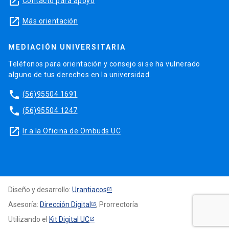
launch
Contacto para apoyo
launch
Más orientación
MEDIACIÓN UNIVERSITARIA
Teléfonos para orientación y consejo si se ha vulnerado
alguno de tus derechos en la universidad.
phone
(56)95504 1691
phone
(56)95504 1247
launch
Ir a la Oficina de Ombuds UC
Diseño y desarrollo:
Urantiacos
Asesoría:
Dirección Digital
, Prorrectoría
Utilizando el
Kit Digital UC