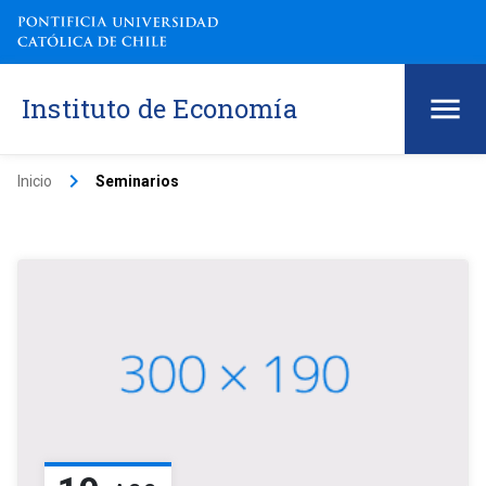
Instituto de Economía
keyboard_arrow_right
Inicio
Seminarios