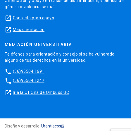
Orientación y apoyo en casos de discriminación, violencia de
género o violencia sexual.
launch
Contacto para apoyo
launch
Más orientación
MEDIACIÓN UNIVERSITARIA
Teléfonos para orientación y consejo si se ha vulnerado
alguno de tus derechos en la universidad.
phone
(56)95504 1691
phone
(56)95504 1247
launch
Ir a la Oficina de Ombuds UC
Diseño y desarrollo:
Urantiacos