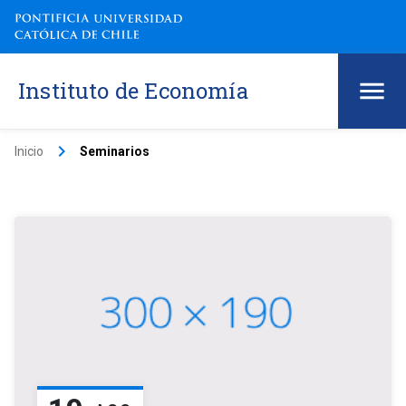
Instituto de Economía
keyboard_arrow_right
Inicio
Seminarios