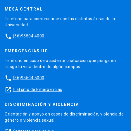
MESA CENTRAL
Teléfono para comunicarse con las distintas áreas de la
Universidad.
phone
(56)95504 4000
EMERGENCIAS UC
Teléfono en caso de accidente o situación que ponga en
riesgo tu vida dentro de algún campus.
phone
(56)95504 5000
launch
Ir al sitio de Emergencias
DISCRIMINACIÓN Y VIOLENCIA
Orientación y apoyo en casos de discriminación, violencia de
género o violencia sexual.