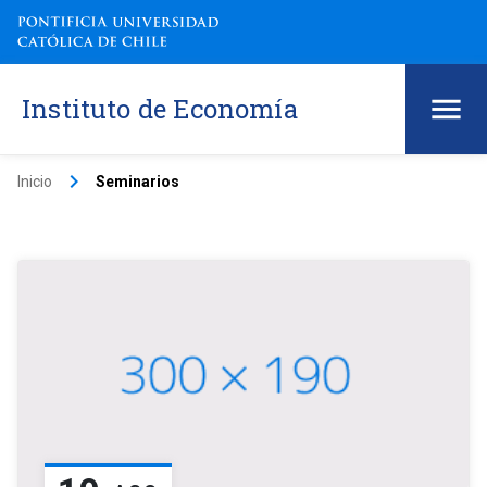
Instituto de Economía
keyboard_arrow_right
Inicio
Seminarios