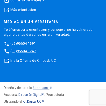
launch
Contacto para apoyo
launch
Más orientación
MEDIACIÓN UNIVERSITARIA
Teléfonos para orientación y consejo si se ha vulnerado
alguno de tus derechos en la universidad.
phone
(56)95504 1691
phone
(56)95504 1247
launch
Ir a la Oficina de Ombuds UC
Diseño y desarrollo:
Urantiacos
Asesoría:
Dirección Digital
, Prorrectoría
Utilizando el
Kit Digital UC