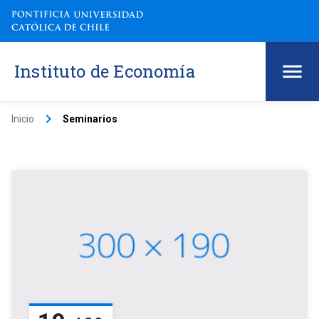
Instituto de Economía
keyboard_arrow_right
Inicio
Seminarios