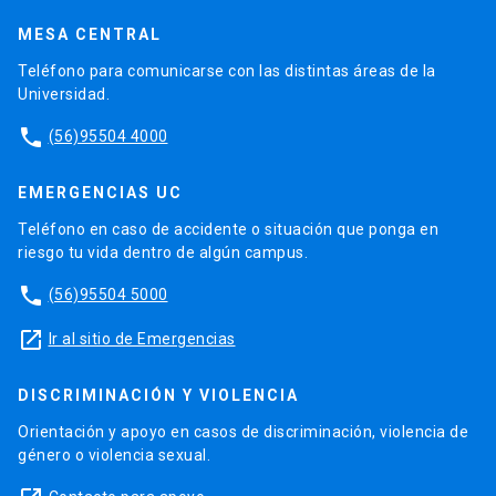
MESA CENTRAL
Teléfono para comunicarse con las distintas áreas de la
Universidad.
phone
(56)95504 4000
EMERGENCIAS UC
Teléfono en caso de accidente o situación que ponga en
riesgo tu vida dentro de algún campus.
phone
(56)95504 5000
launch
Ir al sitio de Emergencias
DISCRIMINACIÓN Y VIOLENCIA
Orientación y apoyo en casos de discriminación, violencia de
género o violencia sexual.