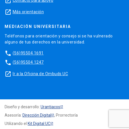
launch
Contacto para apoyo
launch
Más orientación
MEDIACIÓN UNIVERSITARIA
Teléfonos para orientación y consejo si se ha vulnerado
alguno de tus derechos en la universidad.
phone
(56)95504 1691
phone
(56)95504 1247
launch
Ir a la Oficina de Ombuds UC
Diseño y desarrollo:
Urantiacos
Asesoría:
Dirección Digital
, Prorrectoría
Utilizando el
Kit Digital UC