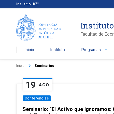
Ir al sitio UC
Institut
Facultad de Eco
Inicio
Instituto
Programas
arrow_drop_down
keyboard_arrow_right
Inicio
Seminarios
19
AGO
Conferencias
Seminario: “El Activo que Ignoramos: