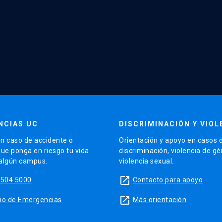
NCIAS UC
DISCRIMINACIÓN Y VIOL
n caso de accidente o
Orientación y apoyo en casos 
que ponga en riesgo tu vida
discriminación, violencia de g
 algún campus.
violencia sexual.
launch
5504 5000
Contacto para apoyo
launch
sitio de Emergencias
Más orientación