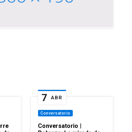
7
ABR
Conversatorio
erre
Conversatorio |