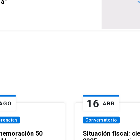
ia”
16
AGO
ABR
erencias
Conversatorio
emoración 50
Situación fiscal: ci