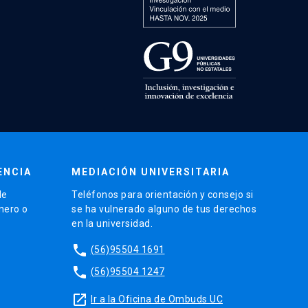
ENCIA
MEDIACIÓN UNIVERSITARIA
de
Teléfonos para orientación y consejo si
énero o
se ha vulnerado alguno de tus derechos
en la universidad.
phone
(56)95504 1691
phone
(56)95504 1247
launch
Ir a la Oficina de Ombuds UC