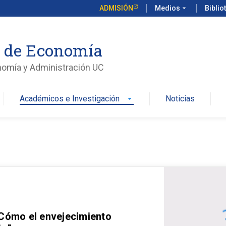
ADMISIÓN
Medios
arrow_drop_down
Biblio
o de Economía
nomía y Administración UC
Académicos e Investigación
Noticias
arrow_drop_down
 Cómo el envejecimiento