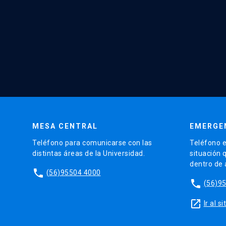
MESA CENTRAL
EMERGE
Teléfono para comunicarse con las
Teléfono e
distintas áreas de la Universidad.
situación 
dentro de
phone
(56)95504 4000
phone
(56)9
launch
Ir al 