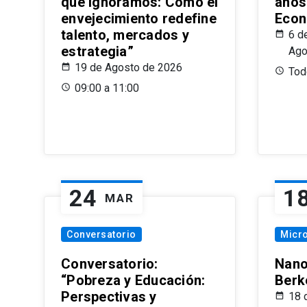
que Ignoramos: Cómo el
años
envejecimiento redefine
Econ
talento, mercados y
6 d
estrategia”
Ago
19 de Agosto de 2026
Todo
09:00 a 11:00
24
1
MAR
Conversatorio
Micr
Conversatorio:
Nano
“Pobreza y Educación:
Berk
Perspectivas y
18 