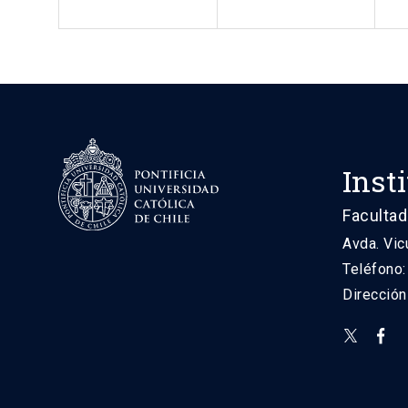
Inst
Facultad
Avda. Vic
Teléfono
Direcció