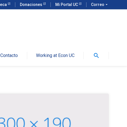
teca
Donaciones
Mi Portal UC
Correo
arrow_drop_down
search
Contacto
Working at Econ UC