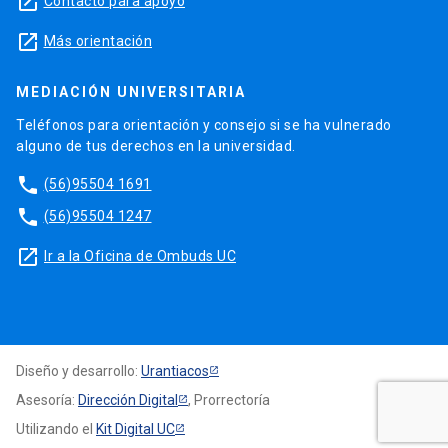
launch
Contacto para apoyo
launch
Más orientación
MEDIACIÓN UNIVERSITARIA
Teléfonos para orientación y consejo si se ha vulnerado
alguno de tus derechos en la universidad.
phone
(56)95504 1691
phone
(56)95504 1247
launch
Ir a la Oficina de Ombuds UC
Diseño y desarrollo:
Urantiacos
Asesoría:
Dirección Digital
, Prorrectoría
Utilizando el
Kit Digital UC