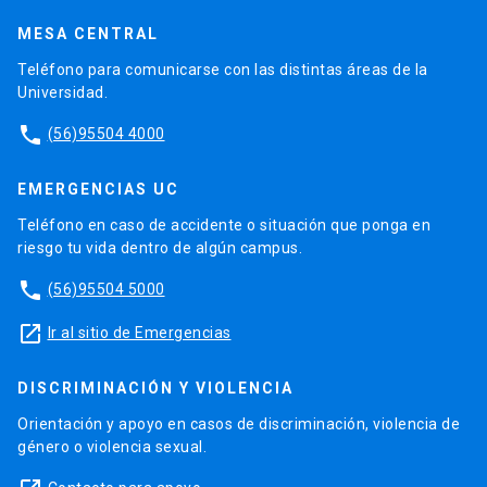
MESA CENTRAL
Teléfono para comunicarse con las distintas áreas de la
Universidad.
phone
(56)95504 4000
EMERGENCIAS UC
Teléfono en caso de accidente o situación que ponga en
riesgo tu vida dentro de algún campus.
phone
(56)95504 5000
launch
Ir al sitio de Emergencias
DISCRIMINACIÓN Y VIOLENCIA
Orientación y apoyo en casos de discriminación, violencia de
género o violencia sexual.