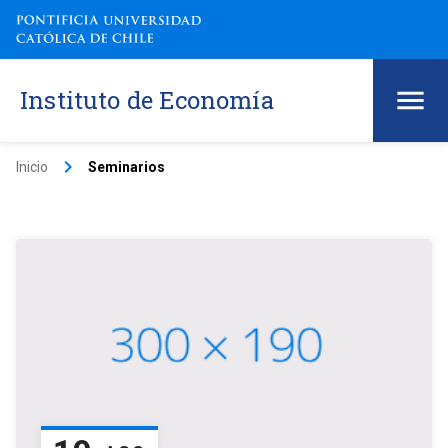
Instituto de Economía
keyboard_arrow_right
Inicio
Seminarios