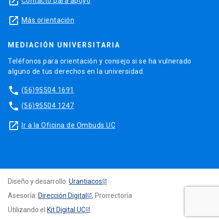
launch
Contacto para apoyo
launch
Más orientación
MEDIACIÓN UNIVERSITARIA
Teléfonos para orientación y consejo si se ha vulnerado
alguno de tus derechos en la universidad.
phone
(56)95504 1691
phone
(56)95504 1247
launch
Ir a la Oficina de Ombuds UC
Diseño y desarrollo:
Urantiacos
Asesoría:
Dirección Digital
, Prorrectoría
Utilizando el
Kit Digital UC