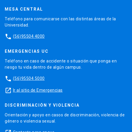
MESA CENTRAL
Teléfono para comunicarse con las distintas áreas de la
Universidad.
phone
(56)95504 4000
EMERGENCIAS UC
Teléfono en caso de accidente o situación que ponga en
riesgo tu vida dentro de algún campus.
phone
(56)95504 5000
launch
Ir al sitio de Emergencias
DISCRIMINACIÓN Y VIOLENCIA
Orientación y apoyo en casos de discriminación, violencia de
género o violencia sexual.