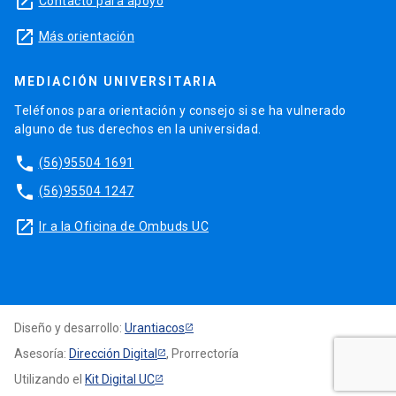
launch
Contacto para apoyo
launch
Más orientación
MEDIACIÓN UNIVERSITARIA
Teléfonos para orientación y consejo si se ha vulnerado
alguno de tus derechos en la universidad.
phone
(56)95504 1691
phone
(56)95504 1247
launch
Ir a la Oficina de Ombuds UC
Diseño y desarrollo:
Urantiacos
Asesoría:
Dirección Digital
, Prorrectoría
Utilizando el
Kit Digital UC