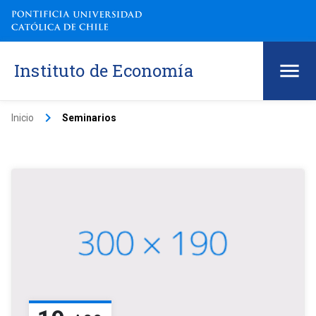
Instituto de Economía
keyboard_arrow_right
Inicio
Seminarios