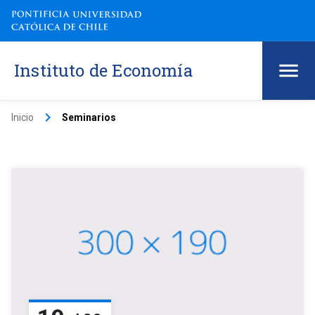
Instituto de Economía
keyboard_arrow_right
Inicio
Seminarios