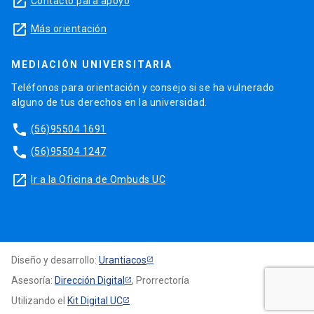
launch
Contacto para apoyo
launch
Más orientación
MEDIACIÓN UNIVERSITARIA
Teléfonos para orientación y consejo si se ha vulnerado
alguno de tus derechos en la universidad.
phone
(56)95504 1691
phone
(56)95504 1247
launch
Ir a la Oficina de Ombuds UC
Diseño y desarrollo:
Urantiacos
Asesoría:
Dirección Digital
, Prorrectoría
Utilizando el
Kit Digital UC