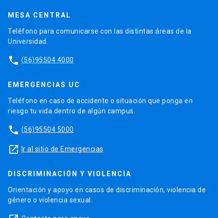
MESA CENTRAL
Teléfono para comunicarse con las distintas áreas de la
Universidad.
phone
(56)95504 4000
EMERGENCIAS UC
Teléfono en caso de accidente o situación que ponga en
riesgo tu vida dentro de algún campus.
phone
(56)95504 5000
launch
Ir al sitio de Emergencias
DISCRIMINACIÓN Y VIOLENCIA
Orientación y apoyo en casos de discriminación, violencia de
género o violencia sexual.