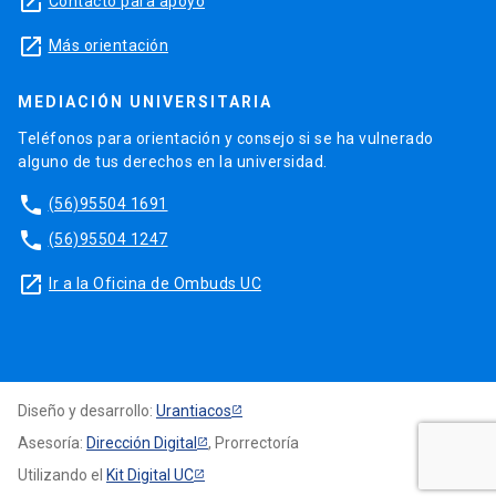
launch
Contacto para apoyo
launch
Más orientación
MEDIACIÓN UNIVERSITARIA
Teléfonos para orientación y consejo si se ha vulnerado
alguno de tus derechos en la universidad.
phone
(56)95504 1691
phone
(56)95504 1247
launch
Ir a la Oficina de Ombuds UC
Diseño y desarrollo:
Urantiacos
Asesoría:
Dirección Digital
, Prorrectoría
Utilizando el
Kit Digital UC