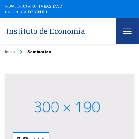
Instituto de Economía
keyboard_arrow_right
Inicio
Seminarios