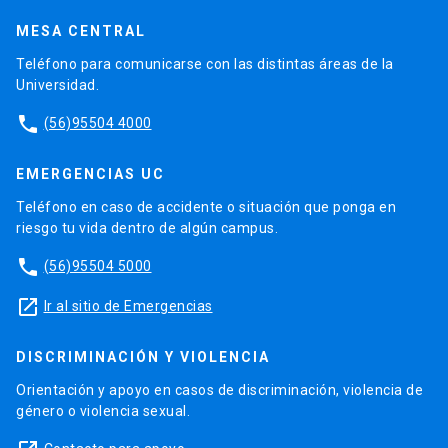
MESA CENTRAL
Teléfono para comunicarse con las distintas áreas de la
Universidad.
phone
(56)95504 4000
EMERGENCIAS UC
Teléfono en caso de accidente o situación que ponga en
riesgo tu vida dentro de algún campus.
phone
(56)95504 5000
launch
Ir al sitio de Emergencias
DISCRIMINACIÓN Y VIOLENCIA
Orientación y apoyo en casos de discriminación, violencia de
género o violencia sexual.