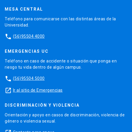
MESA CENTRAL
Teléfono para comunicarse con las distintas áreas de la
Universidad.
phone
(56)95504 4000
EMERGENCIAS UC
Teléfono en caso de accidente o situación que ponga en
riesgo tu vida dentro de algún campus.
phone
(56)95504 5000
launch
Ir al sitio de Emergencias
DISCRIMINACIÓN Y VIOLENCIA
Orientación y apoyo en casos de discriminación, violencia de
género o violencia sexual.