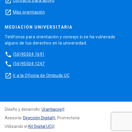
launch
Contacto para apoyo
launch
Más orientación
MEDIACIÓN UNIVERSITARIA
Teléfonos para orientación y consejo si se ha vulnerado
alguno de tus derechos en la universidad.
phone
(56)95504 1691
phone
(56)95504 1247
launch
Ir a la Oficina de Ombuds UC
Diseño y desarrollo:
Urantiacos
Asesoría:
Dirección Digital
, Prorrectoría
Utilizando el
Kit Digital UC