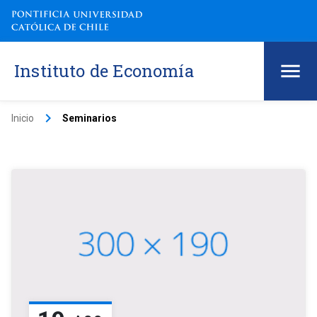
Instituto de Economía
keyboard_arrow_right
Inicio
Seminarios