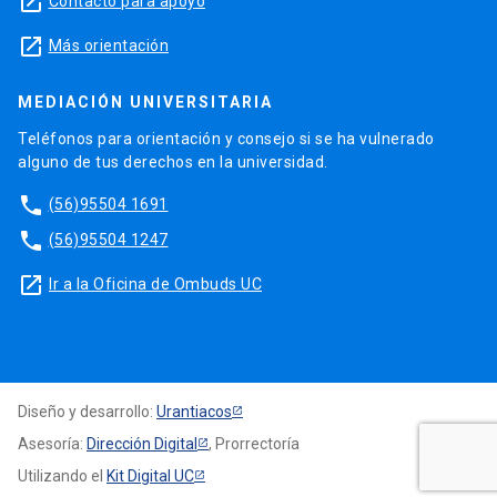
launch
Contacto para apoyo
launch
Más orientación
MEDIACIÓN UNIVERSITARIA
Teléfonos para orientación y consejo si se ha vulnerado
alguno de tus derechos en la universidad.
phone
(56)95504 1691
phone
(56)95504 1247
launch
Ir a la Oficina de Ombuds UC
Diseño y desarrollo:
Urantiacos
Asesoría:
Dirección Digital
, Prorrectoría
Utilizando el
Kit Digital UC