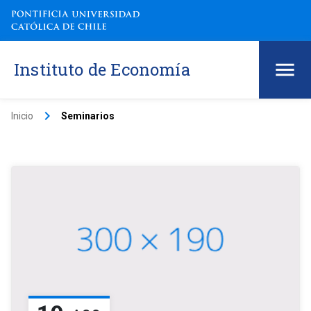
Instituto de Economía
keyboard_arrow_right
Inicio
Seminarios