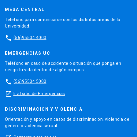
MESA CENTRAL
Teléfono para comunicarse con las distintas áreas de la
Universidad.
phone
(56)95504 4000
EMERGENCIAS UC
Teléfono en caso de accidente o situación que ponga en
riesgo tu vida dentro de algún campus.
phone
(56)95504 5000
launch
Ir al sitio de Emergencias
DISCRIMINACIÓN Y VIOLENCIA
Orientación y apoyo en casos de discriminación, violencia de
género o violencia sexual.