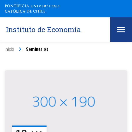
Instituto de Economía
keyboard_arrow_right
Inicio
Seminarios