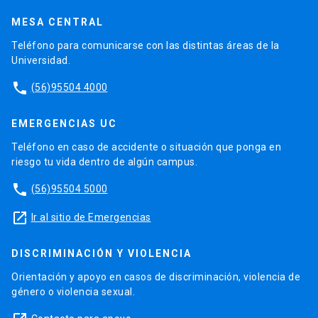
MESA CENTRAL
Teléfono para comunicarse con las distintas áreas de la
Universidad.
phone
(56)95504 4000
EMERGENCIAS UC
Teléfono en caso de accidente o situación que ponga en
riesgo tu vida dentro de algún campus.
phone
(56)95504 5000
launch
Ir al sitio de Emergencias
DISCRIMINACIÓN Y VIOLENCIA
Orientación y apoyo en casos de discriminación, violencia de
género o violencia sexual.