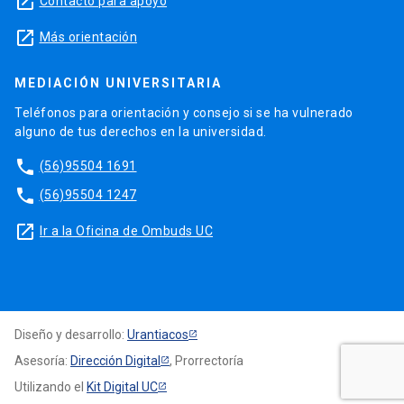
launch
Contacto para apoyo
launch
Más orientación
MEDIACIÓN UNIVERSITARIA
Teléfonos para orientación y consejo si se ha vulnerado
alguno de tus derechos en la universidad.
phone
(56)95504 1691
phone
(56)95504 1247
launch
Ir a la Oficina de Ombuds UC
Diseño y desarrollo:
Urantiacos
Asesoría:
Dirección Digital
, Prorrectoría
Utilizando el
Kit Digital UC