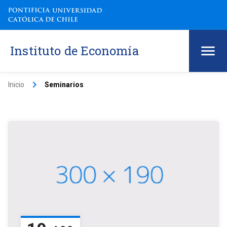
Instituto de Economía
keyboard_arrow_right
Inicio
Seminarios