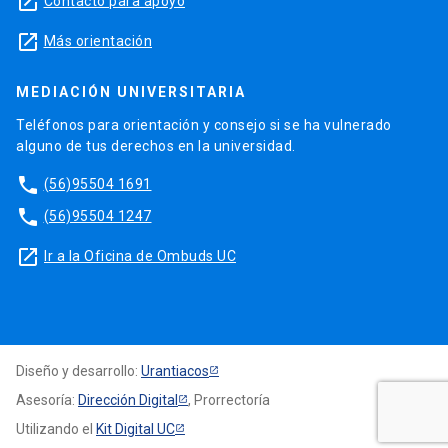
launch
Contacto para apoyo
launch
Más orientación
MEDIACIÓN UNIVERSITARIA
Teléfonos para orientación y consejo si se ha vulnerado
alguno de tus derechos en la universidad.
phone
(56)95504 1691
phone
(56)95504 1247
launch
Ir a la Oficina de Ombuds UC
Diseño y desarrollo:
Urantiacos
Asesoría:
Dirección Digital
, Prorrectoría
Utilizando el
Kit Digital UC