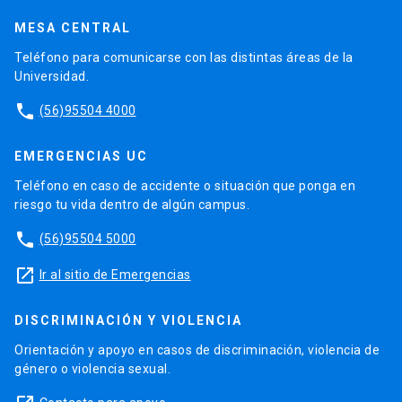
MESA CENTRAL
Teléfono para comunicarse con las distintas áreas de la
Universidad.
phone
(56)95504 4000
EMERGENCIAS UC
Teléfono en caso de accidente o situación que ponga en
riesgo tu vida dentro de algún campus.
phone
(56)95504 5000
launch
Ir al sitio de Emergencias
DISCRIMINACIÓN Y VIOLENCIA
Orientación y apoyo en casos de discriminación, violencia de
género o violencia sexual.