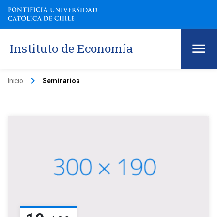
Instituto de Economía
keyboard_arrow_right
Inicio
Seminarios