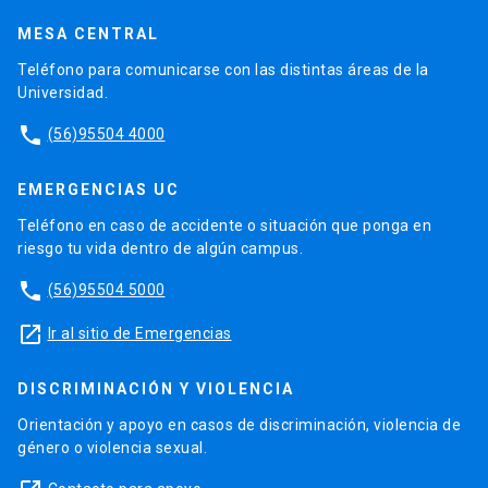
MESA CENTRAL
Teléfono para comunicarse con las distintas áreas de la
Universidad.
phone
(56)95504 4000
EMERGENCIAS UC
Teléfono en caso de accidente o situación que ponga en
riesgo tu vida dentro de algún campus.
phone
(56)95504 5000
launch
Ir al sitio de Emergencias
DISCRIMINACIÓN Y VIOLENCIA
Orientación y apoyo en casos de discriminación, violencia de
género o violencia sexual.