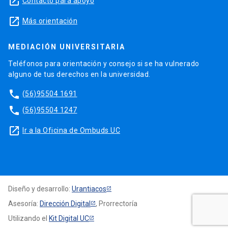
launch
Contacto para apoyo
launch
Más orientación
MEDIACIÓN UNIVERSITARIA
Teléfonos para orientación y consejo si se ha vulnerado
alguno de tus derechos en la universidad.
phone
(56)95504 1691
phone
(56)95504 1247
launch
Ir a la Oficina de Ombuds UC
Diseño y desarrollo:
Urantiacos
Asesoría:
Dirección Digital
, Prorrectoría
Utilizando el
Kit Digital UC