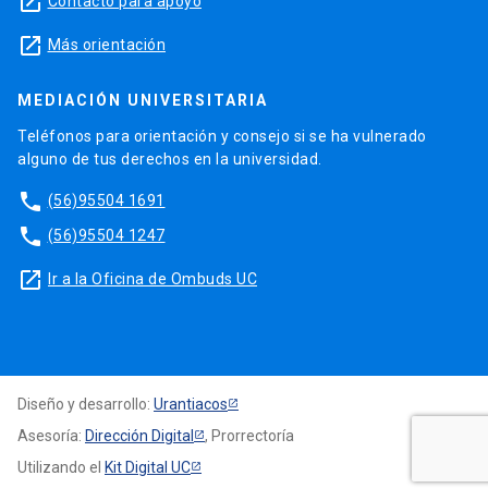
launch
Contacto para apoyo
launch
Más orientación
MEDIACIÓN UNIVERSITARIA
Teléfonos para orientación y consejo si se ha vulnerado
alguno de tus derechos en la universidad.
phone
(56)95504 1691
phone
(56)95504 1247
launch
Ir a la Oficina de Ombuds UC
Diseño y desarrollo:
Urantiacos
Asesoría:
Dirección Digital
, Prorrectoría
Utilizando el
Kit Digital UC