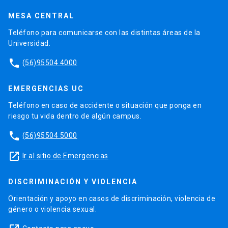
MESA CENTRAL
Teléfono para comunicarse con las distintas áreas de la
Universidad.
phone
(56)95504 4000
EMERGENCIAS UC
Teléfono en caso de accidente o situación que ponga en
riesgo tu vida dentro de algún campus.
phone
(56)95504 5000
launch
Ir al sitio de Emergencias
DISCRIMINACIÓN Y VIOLENCIA
Orientación y apoyo en casos de discriminación, violencia de
género o violencia sexual.