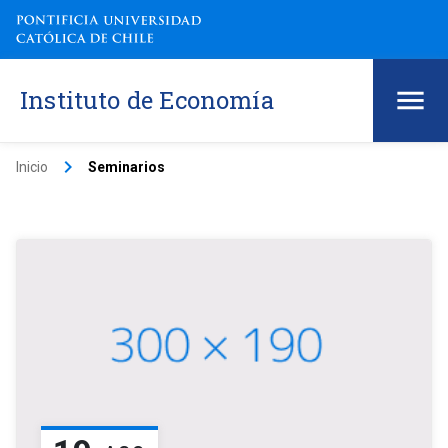
Instituto de Economía
keyboard_arrow_right
Inicio
Seminarios