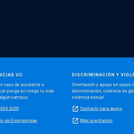
NCIAS UC
DISCRIMINACIÓN Y VIOL
n caso de accidente o
Orientación y apoyo en casos 
que ponga en riesgo tu vida
discriminación, violencia de g
 algún campus.
violencia sexual.
launch
5504 5000
Contacto para apoyo
launch
sitio de Emergencias
Más orientación