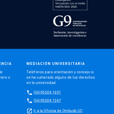
ENCIA
MEDIACIÓN UNIVERSITARIA
de
Teléfonos para orientación y consejo si
énero o
se ha vulnerado alguno de tus derechos
en la universidad.
phone
(56)95504 1691
phone
(56)95504 1247
launch
Ir a la Oficina de Ombuds UC