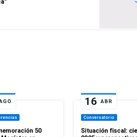
ia”
16
AGO
ABR
erencias
Conversatorio
emoración 50
Situación fiscal: ci