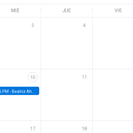
MIÉ
JUE
VIE
3
4
11
10
5 PM -
Beatriz Ahumada, PhD candidate, Universidad de Pittsburgh
17
18