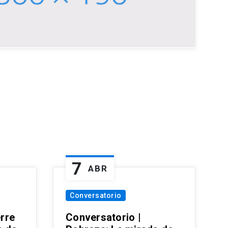
7
ABR
Conversatorio
erre
Conversatorio |