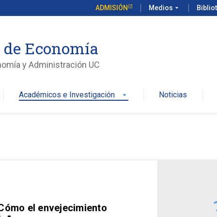
ADMISIÓN
Medios
arrow_drop_down
Biblio
o de Economía
nomía y Administración UC
Académicos e Investigación
Noticias
arrow_drop_down
 Cómo el envejecimiento