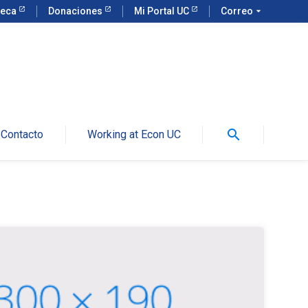
teca
Donaciones
Mi Portal UC
Correo
arrow_drop_down
search
Contacto
Working at Econ UC