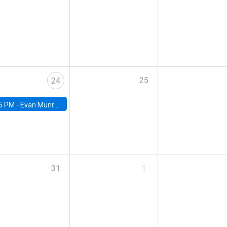
25
24
5 PM -
Evan Munro, Neyman Visiting Assistant Professor in the Department of Statistics at UC Berkeley
31
1