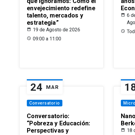
que Ignoramos: Cómo el
años
envejecimiento redefine
Econ
talento, mercados y
6 d
estrategia”
Ago
19 de Agosto de 2026
Todo
09:00 a 11:00
24
1
MAR
Conversatorio
Micr
Conversatorio:
Nano
“Pobreza y Educación:
Berk
Perspectivas y
18 