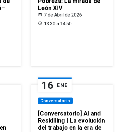
s de
Pobreza: La mirada de
6–
León XIV
7 de Abril de 2026
13:30 a 14:50
16
ENE
Conversatorio
[Conversatorio] AI and
Reskilling | La evolución
 en
del trabajo en la era de