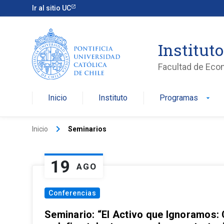
Ir al sitio UC
Institut
Facultad de Eco
Inicio
Instituto
Programas
arrow_drop_down
keyboard_arrow_right
Inicio
Seminarios
19
AGO
Conferencias
Seminario: “El Activo que Ignoramos: