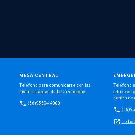
MESA CENTRAL
EMERGE
Teléfono para comunicarse con las
Teléfono e
distintas áreas de la Universidad.
situación 
dentro de
phone
(56)95504 4000
phone
(56)9
launch
Ir al 