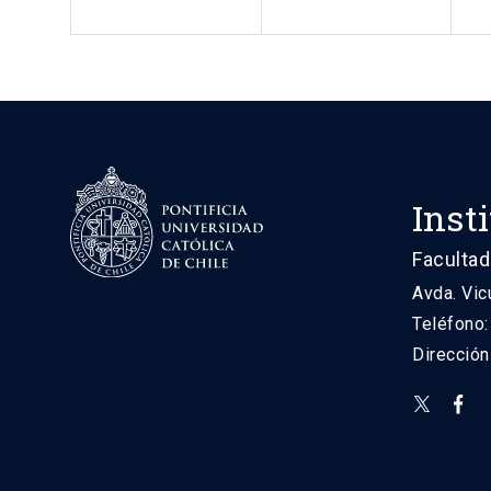
Inst
Facultad
Avda. Vic
Teléfono
Direcció