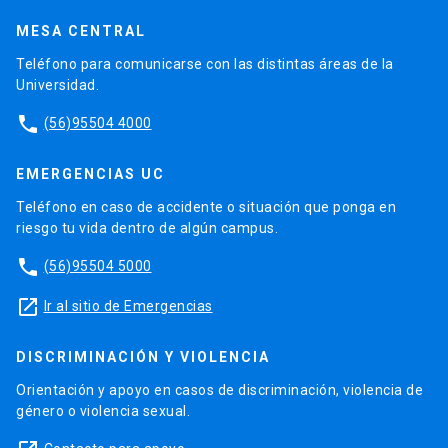
MESA CENTRAL
Teléfono para comunicarse con las distintas áreas de la
Universidad.
phone
(56)95504 4000
EMERGENCIAS UC
Teléfono en caso de accidente o situación que ponga en
riesgo tu vida dentro de algún campus.
phone
(56)95504 5000
launch
Ir al sitio de Emergencias
DISCRIMINACIÓN Y VIOLENCIA
Orientación y apoyo en casos de discriminación, violencia de
género o violencia sexual.