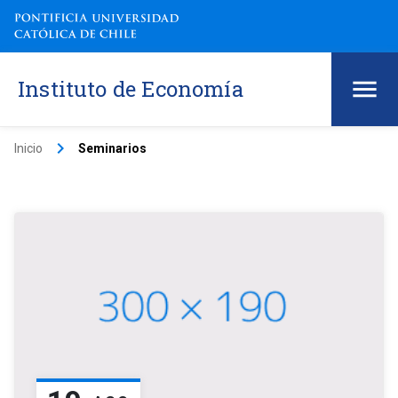
Instituto de Economía
keyboard_arrow_right
Inicio
Seminarios