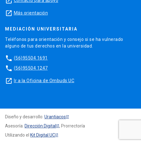
launch
Contacto para apoyo
launch
Más orientación
MEDIACIÓN UNIVERSITARIA
Teléfonos para orientación y consejo si se ha vulnerado
alguno de tus derechos en la universidad.
phone
(56)95504 1691
phone
(56)95504 1247
launch
Ir a la Oficina de Ombuds UC
Diseño y desarrollo:
Urantiacos
Asesoría:
Dirección Digital
, Prorrectoría
Utilizando el
Kit Digital UC