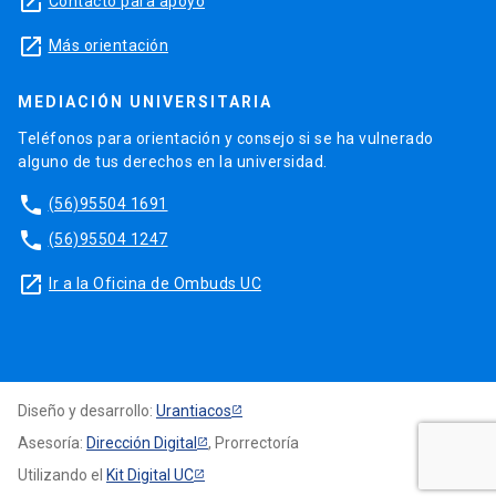
launch
Contacto para apoyo
launch
Más orientación
MEDIACIÓN UNIVERSITARIA
Teléfonos para orientación y consejo si se ha vulnerado
alguno de tus derechos en la universidad.
phone
(56)95504 1691
phone
(56)95504 1247
launch
Ir a la Oficina de Ombuds UC
Diseño y desarrollo:
Urantiacos
Asesoría:
Dirección Digital
, Prorrectoría
Utilizando el
Kit Digital UC