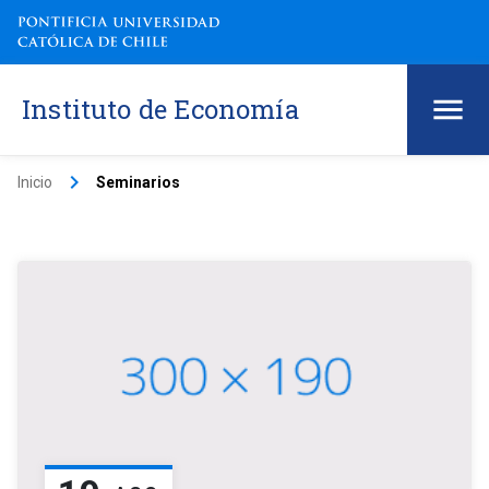
Instituto de Economía
keyboard_arrow_right
Inicio
Seminarios