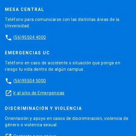
MESA CENTRAL
Teléfono para comunicarse con las distintas áreas de la
Universidad.
phone
(56)95504 4000
EMERGENCIAS UC
Teléfono en caso de accidente o situación que ponga en
riesgo tu vida dentro de algún campus.
phone
(56)95504 5000
launch
Ir al sitio de Emergencias
DISCRIMINACIÓN Y VIOLENCIA
Orientación y apoyo en casos de discriminación, violencia de
género o violencia sexual.