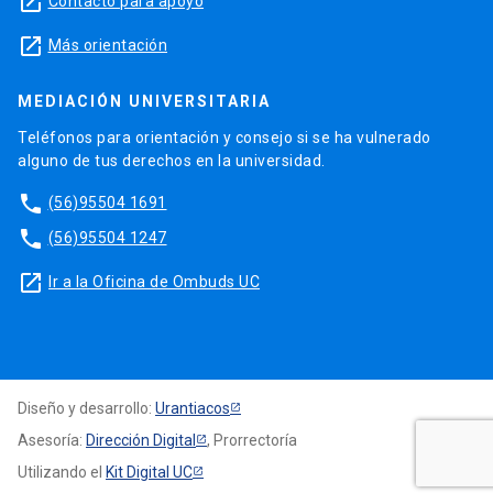
launch
Contacto para apoyo
launch
Más orientación
MEDIACIÓN UNIVERSITARIA
Teléfonos para orientación y consejo si se ha vulnerado
alguno de tus derechos en la universidad.
phone
(56)95504 1691
phone
(56)95504 1247
launch
Ir a la Oficina de Ombuds UC
Diseño y desarrollo:
Urantiacos
Asesoría:
Dirección Digital
, Prorrectoría
Utilizando el
Kit Digital UC