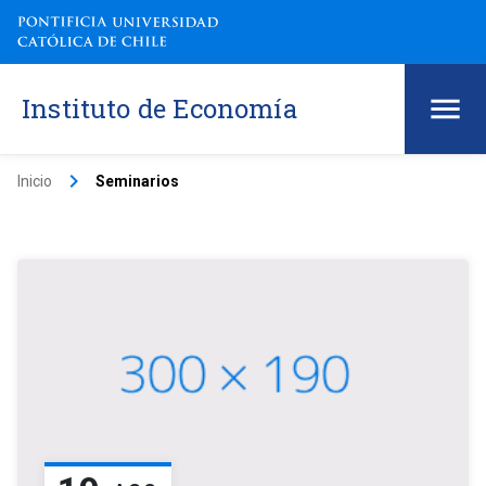
Instituto de Economía
keyboard_arrow_right
Inicio
Seminarios