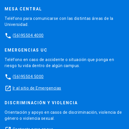
MESA CENTRAL
Teléfono para comunicarse con las distintas áreas de la
Universidad.
phone
(56)95504 4000
EMERGENCIAS UC
Teléfono en caso de accidente o situación que ponga en
riesgo tu vida dentro de algún campus.
phone
(56)95504 5000
launch
Ir al sitio de Emergencias
DISCRIMINACIÓN Y VIOLENCIA
Orientación y apoyo en casos de discriminación, violencia de
género o violencia sexual.