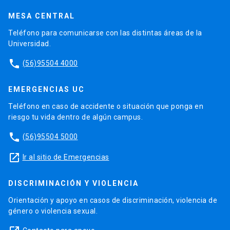
MESA CENTRAL
Teléfono para comunicarse con las distintas áreas de la
Universidad.
phone
(56)95504 4000
EMERGENCIAS UC
Teléfono en caso de accidente o situación que ponga en
riesgo tu vida dentro de algún campus.
phone
(56)95504 5000
launch
Ir al sitio de Emergencias
DISCRIMINACIÓN Y VIOLENCIA
Orientación y apoyo en casos de discriminación, violencia de
género o violencia sexual.