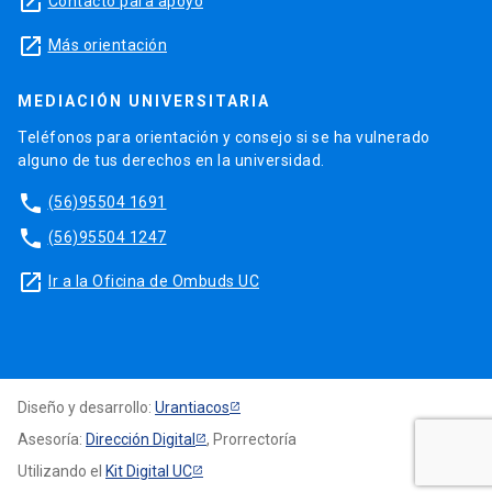
launch
Contacto para apoyo
launch
Más orientación
MEDIACIÓN UNIVERSITARIA
Teléfonos para orientación y consejo si se ha vulnerado
alguno de tus derechos en la universidad.
phone
(56)95504 1691
phone
(56)95504 1247
launch
Ir a la Oficina de Ombuds UC
Diseño y desarrollo:
Urantiacos
Asesoría:
Dirección Digital
, Prorrectoría
Utilizando el
Kit Digital UC