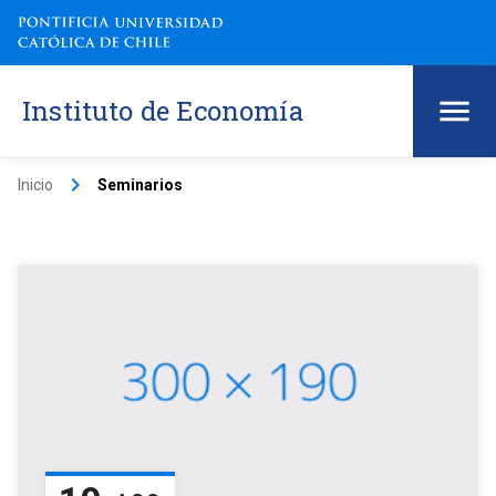
Instituto de Economía
keyboard_arrow_right
Inicio
Seminarios