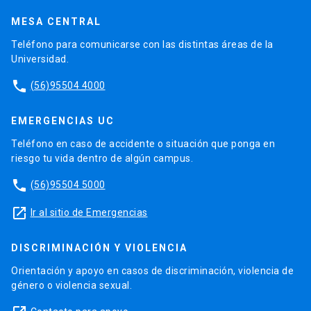
MESA CENTRAL
Teléfono para comunicarse con las distintas áreas de la
Universidad.
phone
(56)95504 4000
EMERGENCIAS UC
Teléfono en caso de accidente o situación que ponga en
riesgo tu vida dentro de algún campus.
phone
(56)95504 5000
launch
Ir al sitio de Emergencias
DISCRIMINACIÓN Y VIOLENCIA
Orientación y apoyo en casos de discriminación, violencia de
género o violencia sexual.