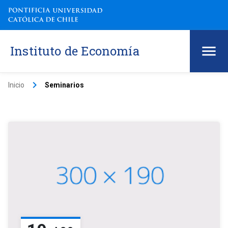
Instituto de Economía
keyboard_arrow_right
Inicio
Seminarios