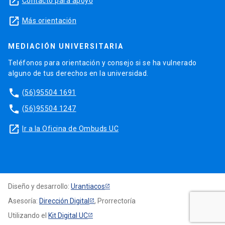
launch
Contacto para apoyo
launch
Más orientación
MEDIACIÓN UNIVERSITARIA
Teléfonos para orientación y consejo si se ha vulnerado
alguno de tus derechos en la universidad.
phone
(56)95504 1691
phone
(56)95504 1247
launch
Ir a la Oficina de Ombuds UC
Diseño y desarrollo:
Urantiacos
Asesoría:
Dirección Digital
, Prorrectoría
Utilizando el
Kit Digital UC