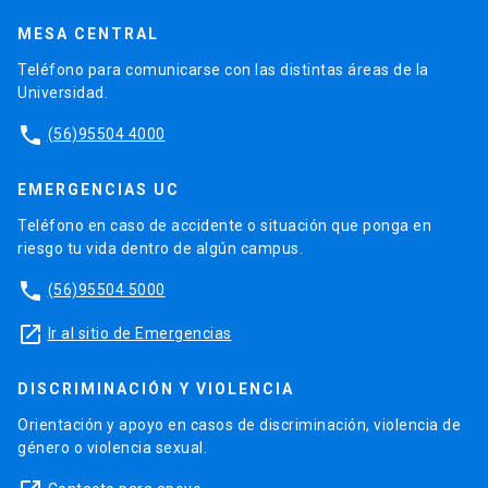
MESA CENTRAL
Teléfono para comunicarse con las distintas áreas de la
Universidad.
phone
(56)95504 4000
EMERGENCIAS UC
Teléfono en caso de accidente o situación que ponga en
riesgo tu vida dentro de algún campus.
phone
(56)95504 5000
launch
Ir al sitio de Emergencias
DISCRIMINACIÓN Y VIOLENCIA
Orientación y apoyo en casos de discriminación, violencia de
género o violencia sexual.