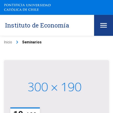
Instituto de Economía
keyboard_arrow_right
Inicio
Seminarios