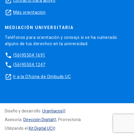
launch
Contacto para apoyo
launch
Más orientación
MEDIACIÓN UNIVERSITARIA
Teléfonos para orientación y consejo si se ha vulnerado
alguno de tus derechos en la universidad.
phone
(56)95504 1691
phone
(56)95504 1247
launch
Ir a la Oficina de Ombuds UC
Diseño y desarrollo:
Urantiacos
Asesoría:
Dirección Digital
, Prorrectoría
Utilizando el
Kit Digital UC