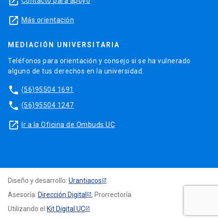
launch
Contacto para apoyo
launch
Más orientación
MEDIACIÓN UNIVERSITARIA
Teléfonos para orientación y consejo si se ha vulnerado
alguno de tus derechos en la universidad.
phone
(56)95504 1691
phone
(56)95504 1247
launch
Ir a la Oficina de Ombuds UC
Diseño y desarrollo:
Urantiacos
Asesoría:
Dirección Digital
, Prorrectoría
Utilizando el
Kit Digital UC