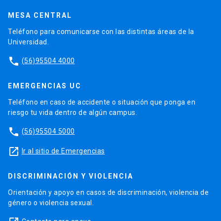
MESA CENTRAL
Teléfono para comunicarse con las distintas áreas de la
Universidad.
phone
(56)95504 4000
EMERGENCIAS UC
Teléfono en caso de accidente o situación que ponga en
riesgo tu vida dentro de algún campus.
phone
(56)95504 5000
launch
Ir al sitio de Emergencias
DISCRIMINACIÓN Y VIOLENCIA
Orientación y apoyo en casos de discriminación, violencia de
género o violencia sexual.