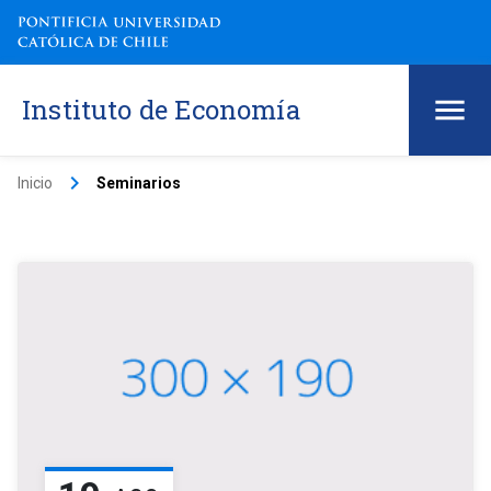
Instituto de Economía
keyboard_arrow_right
Inicio
Seminarios