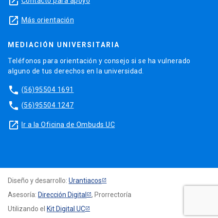
launch
Contacto para apoyo
launch
Más orientación
MEDIACIÓN UNIVERSITARIA
Teléfonos para orientación y consejo si se ha vulnerado
alguno de tus derechos en la universidad.
phone
(56)95504 1691
phone
(56)95504 1247
launch
Ir a la Oficina de Ombuds UC
Diseño y desarrollo:
Urantiacos
Asesoría:
Dirección Digital
, Prorrectoría
Utilizando el
Kit Digital UC