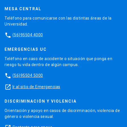
MESA CENTRAL
Teléfono para comunicarse con las distintas áreas de la
Universidad.
phone
(56)95504 4000
EMERGENCIAS UC
Teléfono en caso de accidente o situación que ponga en
riesgo tu vida dentro de algún campus.
phone
(56)95504 5000
launch
Ir al sitio de Emergencias
DISCRIMINACIÓN Y VIOLENCIA
Orientación y apoyo en casos de discriminación, violencia de
género o violencia sexual.