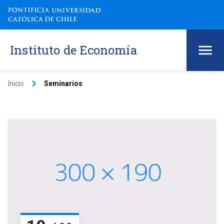
Instituto de Economía
keyboard_arrow_right
Inicio
Seminarios