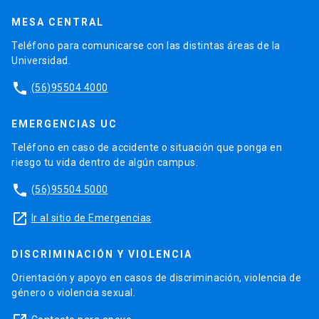
MESA CENTRAL
Teléfono para comunicarse con las distintas áreas de la
Universidad.
phone
(56)95504 4000
EMERGENCIAS UC
Teléfono en caso de accidente o situación que ponga en
riesgo tu vida dentro de algún campus.
phone
(56)95504 5000
launch
Ir al sitio de Emergencias
DISCRIMINACIÓN Y VIOLENCIA
Orientación y apoyo en casos de discriminación, violencia de
género o violencia sexual.