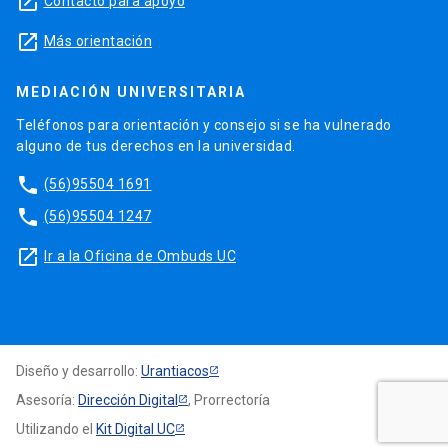
launch
Contacto para apoyo
launch
Más orientación
MEDIACIÓN UNIVERSITARIA
Teléfonos para orientación y consejo si se ha vulnerado
alguno de tus derechos en la universidad.
phone
(56)95504 1691
phone
(56)95504 1247
launch
Ir a la Oficina de Ombuds UC
Diseño y desarrollo:
Urantiacos
Asesoría:
Dirección Digital
, Prorrectoría
Utilizando el
Kit Digital UC