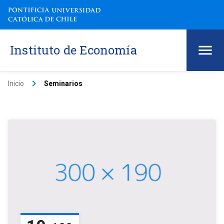
Instituto de Economía
keyboard_arrow_right
Inicio
Seminarios